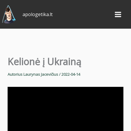
Pereiti
prie
apologetika.lt
turinio
Kelionė į Ukrainą
Autorius
Laurynas Jacevičius
/
2022-04-14