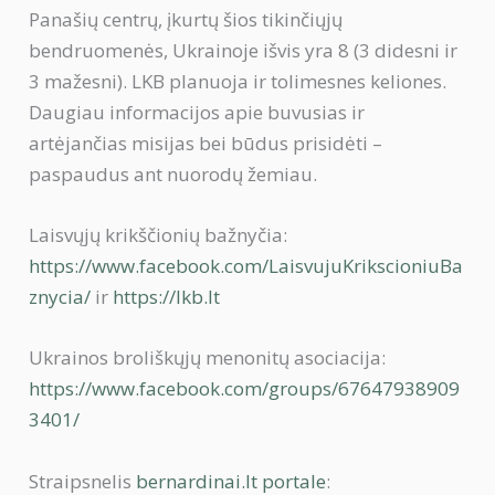
Panašių centrų, įkurtų šios tikinčiųjų
bendruomenės, Ukrainoje išvis yra 8 (3 didesni ir
3 mažesni). LKB planuoja ir tolimesnes keliones.
Daugiau informacijos apie buvusias ir
artėjančias misijas bei būdus prisidėti –
paspaudus ant nuorodų žemiau.
Laisvųjų krikščionių bažnyčia:
https://www.facebook.com/LaisvujuKrikscioniuBa
znycia/
ir
https://lkb.lt
Ukrainos broliškųjų menonitų asociacija:
https://www.facebook.com/groups/67647938909
3401/
Straipsnelis
bernardinai.lt portale
: