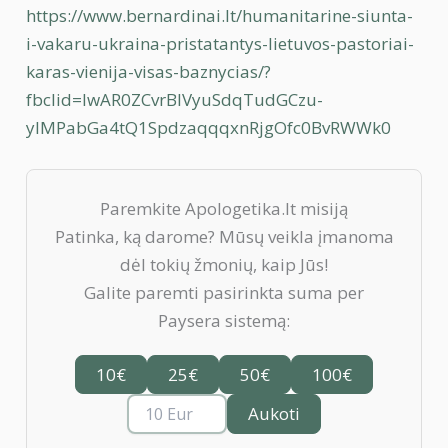
https://www.bernardinai.lt/humanitarine-siunta-
i-vakaru-ukraina-pristatantys-lietuvos-pastoriai-
karas-vienija-visas-baznycias/?
fbclid=IwAR0ZCvrBIVyuSdqTudGCzu-
yIMPabGa4tQ1SpdzaqqqxnRjgOfc0BvRWWk0
Paremkite Apologetika.lt misiją
Patinka, ką darome? Mūsų veikla įmanoma
dėl tokių žmonių, kaip Jūs!
Galite paremti pasirinkta suma per
Paysera sistemą:
10€
25€
50€
100€
Aukoti