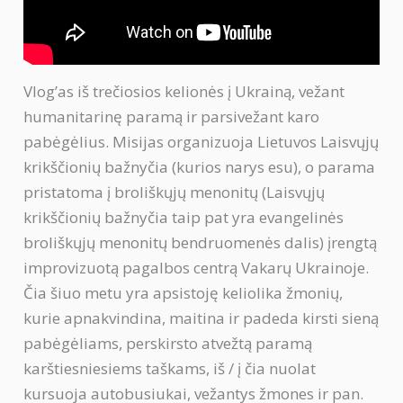
Vlog’as iš trečiosios kelionės į Ukrainą, vežant
humanitarinę paramą ir parsivežant karo
pabėgėlius. Misijas organizuoja Lietuvos Laisvųjų
krikščionių bažnyčia (kurios narys esu), o parama
pristatoma į broliškųjų menonitų (Laisvųjų
krikščionių bažnyčia taip pat yra evangelinės
broliškųjų menonitų bendruomenės dalis) įrengtą
improvizuotą pagalbos centrą Vakarų Ukrainoje.
Čia šiuo metu yra apsistoję keliolika žmonių,
kurie apnakvindina, maitina ir padeda kirsti sieną
pabėgėliams, perskirsto atvežtą paramą
karštiesniesiems taškams, iš / į čia nuolat
kursuoja autobusiukai, vežantys žmones ir pan.