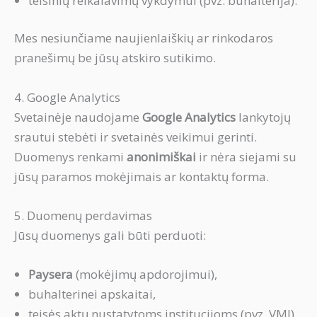
teisinių reikalavimų vykdymui (pvz. buhalterija).
Mes nesiunčiame naujienlaiškių ar rinkodaros
pranešimų be jūsų atskiro sutikimo.
4. Google Analytics
Svetainėje naudojame
Google Analytics
lankytojų
srautui stebėti ir svetainės veikimui gerinti.
Duomenys renkami
anonimiškai
ir nėra siejami su
jūsų paramos mokėjimais ar kontaktų forma.
5. Duomenų perdavimas
Jūsų duomenys gali būti perduoti:
Paysera
(mokėjimų apdorojimui),
buhalterinei apskaitai,
teisės aktų nustatytoms institucijoms (pvz. VMI).