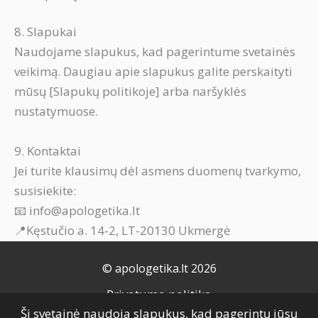
8. Slapukai
Naudojame slapukus, kad pagerintume svetainės
veikimą. Daugiau apie slapukus galite perskaityti
mūsų [Slapukų politikoje] arba naršyklės
nustatymuose.
9. Kontaktai
Jei turite klausimų dėl asmens duomenų tvarkymo,
susisiekite:
📧 info@apologetika.lt
📍Kęstučio a. 14-2, LT-20130 Ukmergė
© apologetika.lt 2026
Privatumo politika
Ši svetainė naudoja slapukus, kad pagerintų jūsų
Naudojimo taisyklės