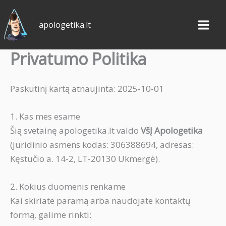
Pereiti
prie
apologetika.lt
turinio
Privatumo Politika
Paskutinį kartą atnaujinta: 2025-10-01
1. Kas mes esame
Šią svetainę apologetika.lt valdo
VšĮ Apologetika
(juridinio asmens kodas: 306388694, adresas:
Kęstučio a. 14-2, LT-20130 Ukmergė).
2. Kokius duomenis renkame
Kai skiriate paramą arba naudojate kontaktų
formą, galime rinkti: