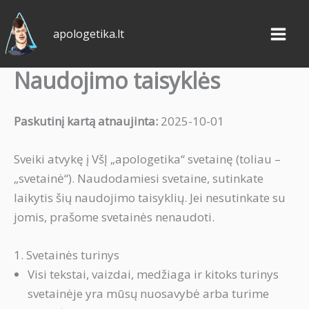
Pereiti
prie
apologetika.lt
turinio
Naudojimo taisyklės
Paskutinį kartą atnaujinta:
2025-10-01
Sveiki atvykę į VšĮ „apologetika“ svetainę (toliau –
„svetainė“). Naudodamiesi svetaine, sutinkate
laikytis šių naudojimo taisyklių. Jei nesutinkate su
jomis, prašome svetainės nenaudoti.
1. Svetainės turinys
Visi tekstai, vaizdai, medžiaga ir kitoks turinys
svetainėje yra mūsų nuosavybė arba turime