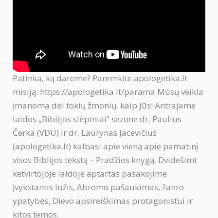
Patinka, ką darome? Paremkite apologetika.lt
misiją: https://apologetika.lt/parama Mūsų veikla
įmanoma dėl tokių žmonių, kaip Jūs! Antrajame
laidos „Biblijos slėpiniai“ sezone dr. Paulius
Čerka (VDU) ir dr. Laurynas Jacevičius
(apologetika.lt) kalbasi apie vieną apie pamatinį
visos Biblijos tekstą – Pradžios knygą. Dvidešimt
ketvirtojoje laidoje aptartas pasakojime
įvykstantis lūžis, Abromo pašaukimas, žanro
ypatybės, Dievo apsireiškimas protagonistui ir
kitos temos.