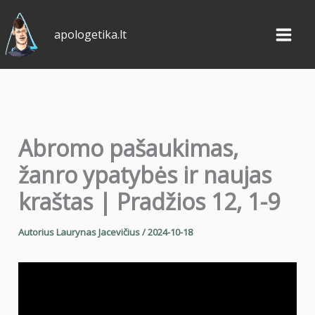
Pereiti
prie
apologetika.lt
turinio
Abromo pašaukimas,
žanro ypatybės ir naujas
kraštas | Pradžios 12, 1-9
Autorius
Laurynas Jacevičius
/
2024-10-18