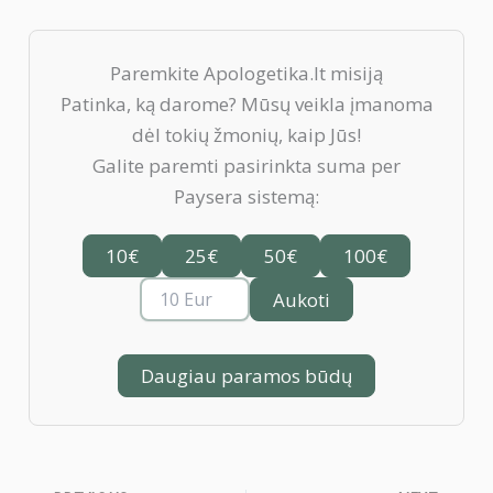
Paremkite Apologetika.lt misiją
Patinka, ką darome? Mūsų veikla įmanoma
dėl tokių žmonių, kaip Jūs!
Galite paremti pasirinkta suma per
✖
Paysera sistemą:
Paremkite Apologetika.lt misiją
Patinka, ką darome? Mūsų veikla įmanoma
10€
25€
50€
100€
dėl tokių žmonių, kaip Jūs!
Aukoti
10€
50€
100€
Daugiau paramos būdų
Aukoti
Daugiau paramos būdų