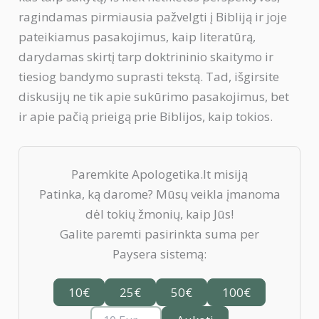
ragindamas pirmiausia pažvelgti į Bibliją ir joje
pateikiamus pasakojimus, kaip literatūrą,
darydamas skirtį tarp doktrininio skaitymo ir
tiesiog bandymo suprasti tekstą. Tad, išgirsite
diskusijų ne tik apie sukūrimo pasakojimus, bet
ir apie pačią prieigą prie Biblijos, kaip tokios.
Paremkite Apologetika.lt misiją
Patinka, ką darome? Mūsų veikla įmanoma
dėl tokių žmonių, kaip Jūs!
Galite paremti pasirinkta suma per
Paysera sistemą:
10€
25€
50€
100€