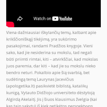
Viena dažniausiai iškylančių temų, kalbant apie
krikščioniškąjį tikėjimą, yra sukūrimo
pasakojimai, randami Pradžios knygoje. Vieni
sako, kad jie nesiderina su mokslu, tad negali
būti priimti rimtai, kiti – atvirkščiai, kad mokslas
juos paremia, dar kiti – kad jie su mokslu nieko
bendro neturi. Pokalbio apie šią svarbią, bet
sudėtingą temą Laurynas Jacevičius
(apologetika.lt) pasikvietė biblistą, katalikų
kunigą, Vytauto Didžiojo universiteto dėstytoją
Algirdą Akelaitį. Jis į šiuos klausimus žvelgia (kai
kas taip sakytų) iš kiek netikėtos perspektyvos,