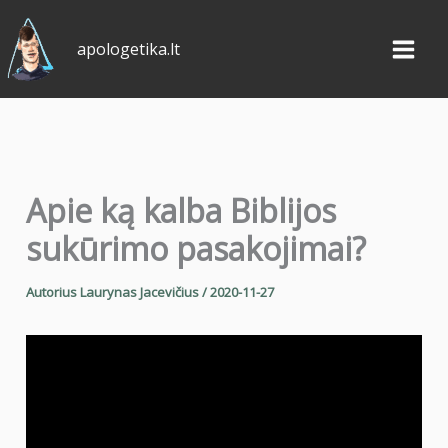
Pereiti
prie
apologetika.lt
turinio
Apie ką kalba Biblijos
sukūrimo pasakojimai?
Autorius
Laurynas Jacevičius
/
2020-11-27