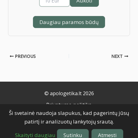
Aukoti
Daugiau paramos būdų
PREVIOUS
NEXT
© apologetika.lt 2026
Privatumo politika
Ši svetainė naudoja slapukus, kad pagerintų jūsų
Naudojimo taisyklės
patirtį ir analizuotų lankytojų srautą.
Slapukų politika
Grąžinimo taisyklės
Skaityti daugiau
Sutinku
Atmesti