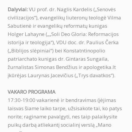
Dalyviai:
VU prof. dr. Naglis Kardelis („Senovės
civilizacijos“), evangelikų liuteronų teologė Vilma
Sabutienė ir evangelikų reformatų kunigas
Holger Lahayne („„Soli Deo Gloria: Reformacijos
istorija ir teologija“), VDU doc. dr. Paulius Čerka
(„Biblijos slėpiniai“) bei Konstatntinopolio
patriarchato kunigas dr. Gintaras Sungaila,
žurnalistas Simonas Bendžius ir apologetika.lt
įkūrėjas Laurynas Jacevičius („Trys davatkos“).
VAKARO PROGRAMA
17:30-19:00 vakarienė ir bendravimas (įėjimas
laisvas šiame laiko tarpe, užsisakote tai, ko patys
norite; raginame pavalgyti, nes taip palaikysite
puikų darbą atliekantį socialinį verslą „Mano