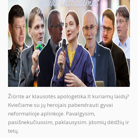
Žiūrite ar klausotės apologetika.lt kuriamų laidų?
Kviečiame su jų herojais pabendrauti gyvai
neformalioje aplinkoje. Pavalgysim,
pasišnekučiuosim, paklausysim. įdomių dėdžių ir
tetų.