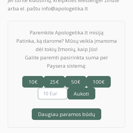
Jei turite klausimų, kreipkitės Messenger žinute
arba el. paštu info@apologetika.lt
Paremkite Apologetika.lt misiją
Patinka, ką darome? Mūsų veikla įmanoma
dėl tokių žmonių, kaip Jūs!
Galite paremti pasirinkta suma per
Paysera sistemą:
10€
25€
50€
100€
Aukoti
Daugiau paramos būdų