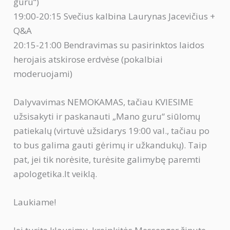
guru“)
19:00-20:15 Svečius kalbina Laurynas Jacevičius +
Q&A
20:15-21:00 Bendravimas su pasirinktos laidos
herojais atskirose erdvėse (pokalbiai
moderuojami)
Dalyvavimas NEMOKAMAS, tačiau KVIESIME
užsisakyti ir paskanauti „Mano guru“ siūlomų
patiekalų (virtuvė užsidarys 19:00 val., tačiau po
to bus galima gauti gėrimų ir užkandukų). Taip
pat, jei tik norėsite, turėsite galimybę paremti
apologetika.lt veiklą.
Laukiame!