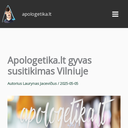
Pereiti
prie
apologetika.lt
turinio
Apologetika.lt gyvas
susitikimas Vilniuje
Autorius
Laurynas Jacevičius
/
2025-05-05