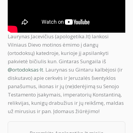
Laurynas Jacevičius (apologetika.lt) lankosi
Vilniaus Dievo motinos ėmimo į dangų
(ortodoksų) katedroje, kurioje jį apsilankyti
pakvietė bičiulis kun. Gintaras Sungaila iš
@ortodoksas·lt
. Laurynas su Gintaru kalbėjosi (ir
diskutavo) apie cerkvės ir Jeruzalės šventyklos
panašumus, ikonas ir jų (ne)derėjimą su Senojo
Testamento įsakymais, imperatorių Konstantiną,
relikvijas, kunigų drabužius ir jų reikšmę, maldas
už mirusius ir pan. Įdomaus žiūrėjimo!