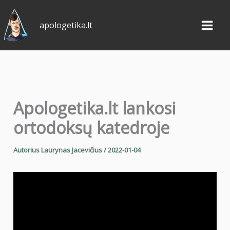
Pereiti
prie
apologetika.lt
turinio
Apologetika.lt lankosi
ortodoksų katedroje
Autorius
Laurynas Jacevičius
/
2022-01-04