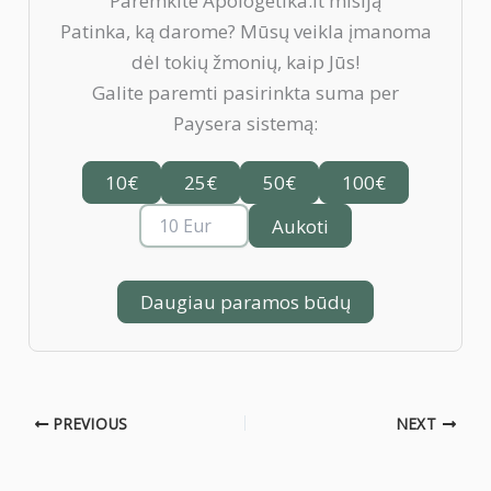
Paremkite Apologetika.lt misiją
Patinka, ką darome? Mūsų veikla įmanoma
dėl tokių žmonių, kaip Jūs!
Galite paremti pasirinkta suma per
Paysera sistemą:
10€
25€
50€
100€
Aukoti
Daugiau paramos būdų
PREVIOUS
NEXT