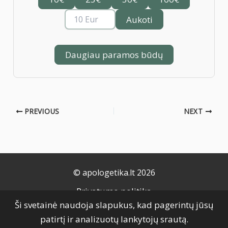
Aukoti
Daugiau paramos būdų
PREVIOUS
NEXT
© apologetika.lt 2026
Privatumo politika
Ši svetainė naudoja slapukus, kad pagerintų jūsų
Naudojimo taisyklės
patirtį ir analizuotų lankytojų srautą.
Slapukų politika