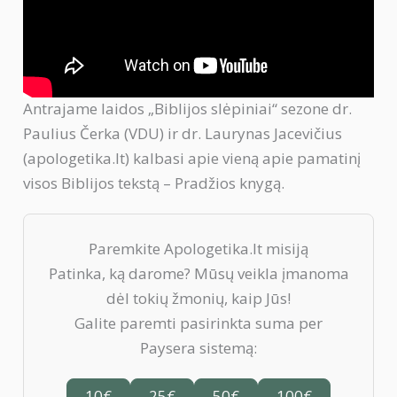
Antrajame laidos „Biblijos slėpiniai“ sezone dr.
Paulius Čerka (VDU) ir dr. Laurynas Jacevičius
(apologetika.lt) kalbasi apie vieną apie pamatinį
visos Biblijos tekstą – Pradžios knygą.
Paremkite Apologetika.lt misiją
Patinka, ką darome? Mūsų veikla įmanoma
dėl tokių žmonių, kaip Jūs!
Galite paremti pasirinkta suma per
Paysera sistemą:
10€
25€
50€
100€