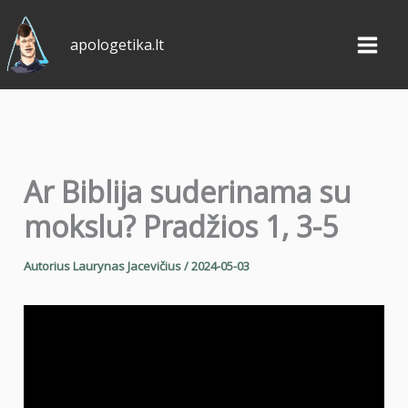
Pereiti
prie
apologetika.lt
turinio
Ar Biblija suderinama su
mokslu? Pradžios 1, 3-5
Autorius
Laurynas Jacevičius
/
2024-05-03