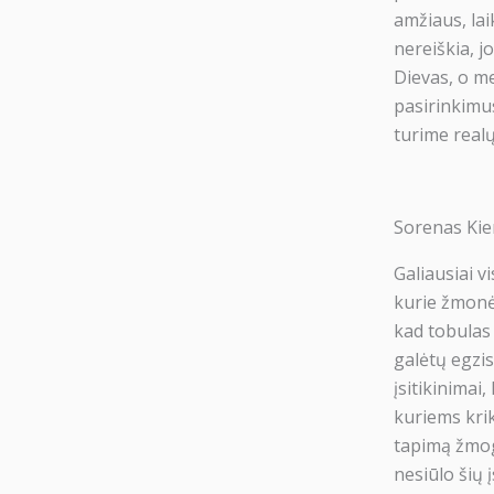
amžiaus, lai
nereiškia, jo
Dievas, o m
pasirinkimus
turime realų
Sorenas Kier
Galiausiai v
kurie žmonė
kad tobulas 
galėtų egzis
įsitikinimai,
kuriems krik
tapimą žmogu
nesiūlo šių 