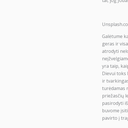
tai, jog Job
Unsplash.c
Galėtume kal
geras ir vis
atrodyti nel
neįžvelgiame
yra taip, ka
Dievui toks 
ir tvarkinga
turėdamas n
priežasčių l
pasirodyti i
buvome įsiti
pavirto į tra