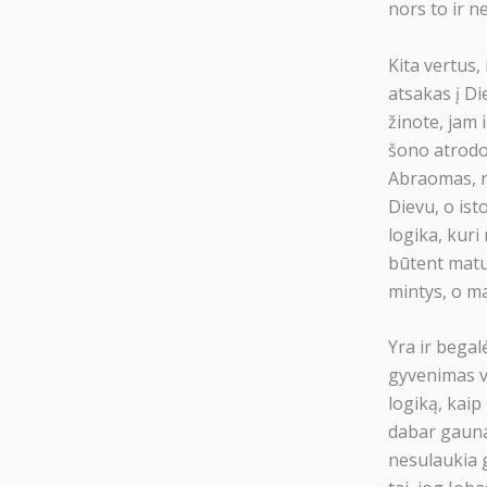
nors to ir n
Kita vertus
atsakas į Di
žinote, jam 
šono atrodo 
Abraomas, no
Dievu, o ist
logika, kuri
būtent matu
mintys, o man
Yra ir begal
gyvenimas vi
logiką, kaip 
dabar gauna,
nesulaukia g