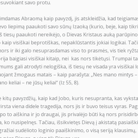
esuvokiant savo protu.
, imdamas Abraomą kaip pavyzdį, jis atskleidžia, kad teigia
evo liepimą paaukoti savo sūnų Izaoką (kurio, beje, kaip tikr
iš tiesų paaukoti nereikėjo, o Dievas Kristaus auką parūpino 
kaip visiškai beprotiškas, nepaklūstantis jokiai logikai. Tač
rs ir iki galo nesuprasdamas viso to prasmės, vis tiek ryžtas
orija baigiasi visiškai kitaip, nei kas nors tikėtųsi. Trumpai t
 mums gali atrodyti nelogiška, iš tiesų ne visada yra visiškai 
ojant žmogaus matais – kaip parašyta: „Nes mano mintys –
o keliai – ne jūsų keliai“ (Iz 55, 8).
ė kitų pavyzdžių, kaip kad Jobo, kuris nesupranta, kas vyksta,
rsta viena didele tragedija, nors jis ir buvo teisus vyras. P
po to aiškina ir jo draugai, jis privalėjo būti ką nors prisidirb
 ko nusipelnęs. Tačiau, išsikvietęs Dievą į akistatą pasiaiški
ražiai sudėlioto loginio paaiškinimo, o visą seriją klausimų, 