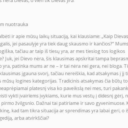
as nėra Dievas, o vien tik Dievas
yra
.
om nuotrauka
bėti ir apie mūsų laikų situaciją, kai klausiame: „Kaip Dievas
agalis, jei pasaulyje yra tiek daug skausmo ir kančios?“ Mums 
ogiška, tačiau ar taip iš tiesų yra, ar mes tiesiog tos logikos
? Juk, jei Dievo nėra, šis klausimas apskritai tampa beprasm
ip yra, patinka mums ar ne – ir tai nėra nei gera, nei bloga. T
klausimas įgauna svorį, tačiau nereiškia, kad atsakymas į jį ti
s mūsų logines kategorijas. Tradicinis atsakymas čia būtų to
eaprėpiamai platesnį visa ko paveikslą nei mes, turi paka
eisti vykti įvairiems įvykiams, kurie mus vestų į didesnį gėrį, 
š pirmo žvilgsnio. Dažnai tai patiriame ir savo gyvenimuose. 
kinę, kad tam tikra situacija ar sprendimas yra labai geri, o iš
gediją, arba atvirkščiai?