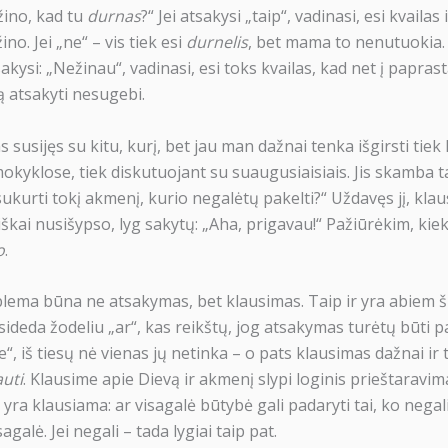
ino, kad tu
durnas
?“ Jei atsakysi „taip“, vadinasi, esi kvailas 
no. Jei „ne“ – vis tiek esi
durnelis
, bet mama to nenutuokia. 
akysi: „Nežinau“, vadinasi, esi toks kvailas, kad net į paprast
ą atsakyti nesugebi.
s susijęs su kitu, kurį, bet jau man dažnai tenka išgirsti tiek
okyklose, tiek diskutuojant su suaugusiaisiais. Jis skamba ta
sukurti tokį akmenį, kurio negalėtų pakelti?“ Uždavęs jį, klau
škai nusišypso, lyg sakytų: „Aha, prigavau!“ Pažiūrėkim, kiek
o
.
lema būna ne atsakymas, bet klausimas. Taip ir yra abiem šia
sideda žodeliu „ar“, kas reikštų, jog atsakymas turėtų būti 
e“, iš tiesų nė vienas jų netinka – o pats klausimas dažnai ir 
auti
. Klausime apie Dievą ir akmenį slypi loginis prieštaravim
yra klausiama: ar visagalė būtybė gali padaryti tai, ko negali?
isagalė. Jei negali – tada lygiai taip pat.