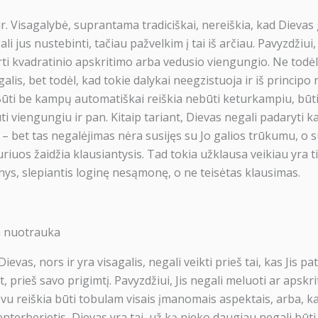
r. Visagalybė, suprantama tradiciškai, nereiškia, kad Dievas 
ali jus nustebinti, tačiau pažvelkim į tai iš arčiau. Pavyzdžiui
ti kvadratinio apskritimo arba vedusio viengungio. Ne todėl,
alis, bet todėl, kad tokie dalykai neegzistuoja ir iš principo 
 Būti be kampų automatiškai reiškia nebūti keturkampiu, būt
ti viengungiu ir pan. Kitaip tariant, Dievas negali padaryti k
 bet tas negalėjimas nėra susijęs su Jo galios trūkumu, o 
uriuos žaidžia klausiantysis. Tad tokia užklausa veikiau yra t
nys, slepiantis loginę nesąmonę, o ne teisėtas klausimas.
m nuotrauka
evas, nors ir yra visagalis, negali veikti prieš tai, kas Jis pa
t, prieš savo prigimtį. Pavyzdžiui, Jis negali meluoti ar apskri
vu reiškia būti tobulam visais įmanomais aspektais, arba, k
terberietis, Dievas yra tai, už ką nieko daugiau negali būt