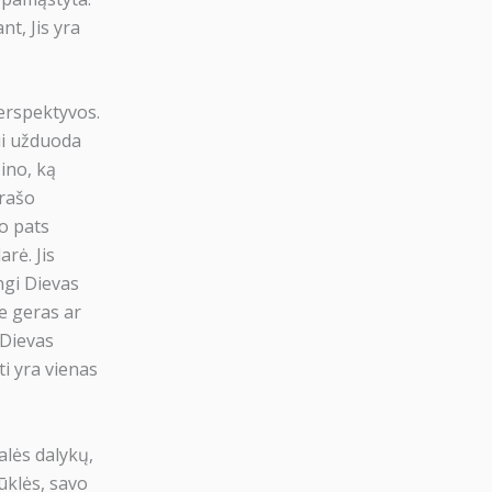
nt, Jis yra
perspektyvos.
ui užduoda
ino, ką
prašo
io pats
arė. Jis
ngi Dievas
me geras ar
 Dievas
ti yra vienas
alės dalykų,
ūklės, savo