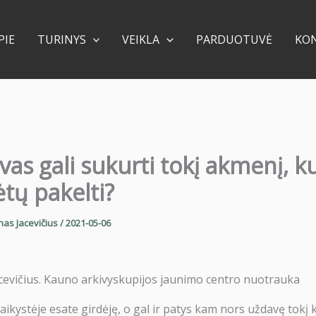
PIE
TURINYS
VEIKLA
PARDUOTUVĖ
KO
vas gali sukurti tokį akmenį, k
tų pakelti?
nas Jacevičius
/
2021-05-06
cevičius. Kauno arkivyskupijos jaunimo centro nuotrauka
vaikystėje esate girdėję, o gal ir patys kam nors uždavę tokį 