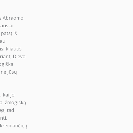
mas Abraomo
iausiai
pats) iš
iau
i kliautis
ariant, Dievo
logiška
 ne jūsų
 kai jo
agal žmogišką
ęs, tad
nti,
kreipiančių į