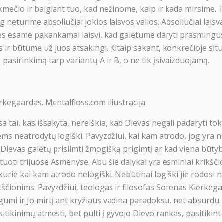
kmečio ir baigiant tuo, kad nežinome, kaip ir kada mirsime. T
g neturime absoliučiai jokios laisvos valios. Absoliučiai laisva
es esame pakankamai laisvi, kad galėtume daryti prasmingu
 ir būtume už juos atsakingi. Kitaip sakant, konkrečioje situ
 pasirinkimą tarp variantų A ir B, o ne tik įsivaizduojamą.
kegaardas. Mentalfloss.com iliustracija
Paremkite Apologetika.lt 
isa tai, kas išsakyta, nereiškia, kad Dievas negali padaryti tok
Patinka, ką darome? Mūsų veikla įmanoma dėl
ms neatrodytų logiški. Pavyzdžiui, kai kam atrodo, jog yra
Dievas galėtų prisiimti žmogišką prigimtį ar kad viena būty
tuoti trijuose Asmenyse. Abu šie dalykai yra esminiai krikšči
10€
50€
10
 kurie kai kam atrodo nelogiški. Nebūtinai logiški jie rodosi ne
Au
ščionims. Pavyzdžiui, teologas ir filosofas Sorenas Kierkeg
mi ir Jo mirtį ant kryžiaus vadina paradoksu, net absurdu. 
įsitikinimų atmesti, bet pulti į gyvojo Dievo rankas, pasitikint
Daugiau paramos bū