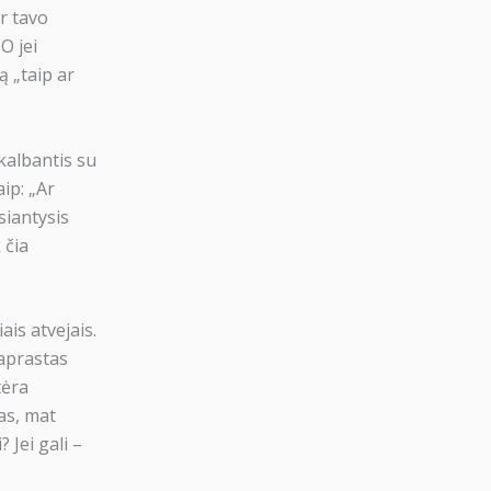
ir tavo
O jei
ą „taip ar
 kalbantis su
ip: „Ar
siantysis
 čia
is atvejais.
paprastas
tėra
as, mat
 Jei gali –