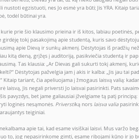
 nustoti egzistuoti, nes Jo esmė yra būti; Jis YRA. Kitaip taria
ė, todėl būtinai yra.
kurie prie šio klausimo prieina ir iš kitos, labiau poetinės, 
 girdėję tokį pasakojimą apie studentą, kuris savo dėstytoj
ausimą apie Dievą ir sunkų akmenį. Dėstytojas iš pradžių než
čiau kitą dieną, grįžęs į auditoriją, pasikviečia studentą ir pa
ausimą. Tas klausia: „Ar Dievas gali sukurti tokį akmenį, kur
lti?“ Dėstytojas pažvelgia jam į akis ir kalba: „Jis jau tai pad
“ Kitaip tariant, čia apeliuojama į žmogaus laisvą valią: kada
 laisvą, Jis negali priversti Jo laisvai pasirinkti. Pats savai
 šis pavyzdys, bet jame galiausiai įžvelgiame tą patį principą:
ryti loginės nesąmonės.
Priversti
ką nors
laisva valia
pasirink
araujantys teiginiai.
nekalbama apie tai, kad esame visiškai laisvi. Mus varžo beg
uo to, jog nepasirinkome gimti, esame ribojami kūno ir jo b