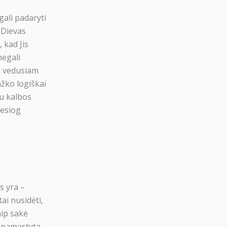
gali padaryti
, Dievas
 kad Jis
negali
i vedusiam
ažko logiškai
su kalbos
iesiog
ts yra –
tai nusidėti,
aip sakė
i pamąstyta.