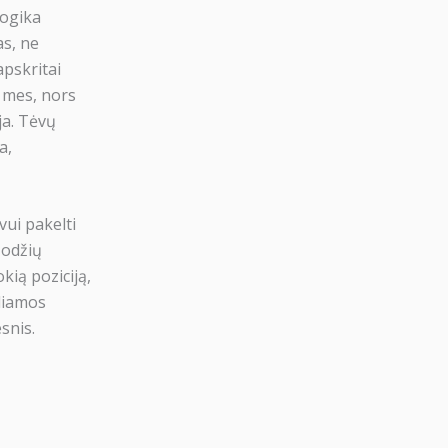
logika
as, ne
apskritai
O mes, nors
ja. Tėvų
a,
vui pakelti
žodžių
kią poziciją,
eliamos
snis.