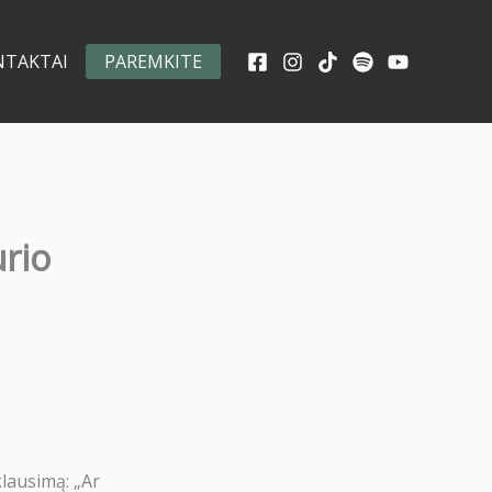
NTAKTAI
PAREMKITE
urio
klausimą: „Ar