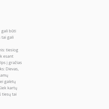
 gali būti
tai gali
is: tiesiog
ik esant
lps į gražias
ks: Dievas,
nkamų
nei galėtų
Kiek kartų
 tiesų tai