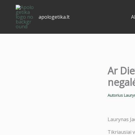
Pereiti
prie
apologetika.lt
A
turinio
Ar Die
negalė
Autorius
Laury
Laurynas Ja
Tikriausiai 