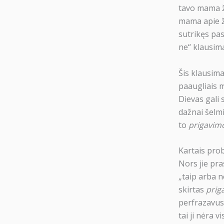
tavo mama ž
mama apie ži
sutrikęs pas
ne“ klausim
Šis klausima
paaugliais m
Dievas gali 
dažnai šelmi
to
prigavim
Kartais prob
Nors jie pra
„taip arba n
skirtas
prig
perfrazavus 
tai ji nėra v