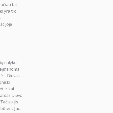
ačiau tai
s yra tik
s
acijoje
✖
misiją
ių dalykų,
 tokių žmonių, kaip Jūs!
 neįmanoma,
bė – Dievas –
oniški
0€
t ir kai
koti
aardas Dievo
Tačiau jis
 būtent Juo,
dų