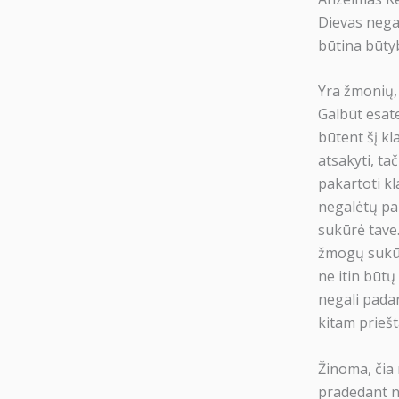
Dievas negali
būtina būtyb
Yra žmonių, 
Galbūt esate
būtent šį kl
atsakyti, ta
pakartoti kl
negalėtų pake
sukūrė tave.
žmogų sukūrė
ne itin būtų
negali pada
kitam priešt
Žinoma, čia 
pradedant n