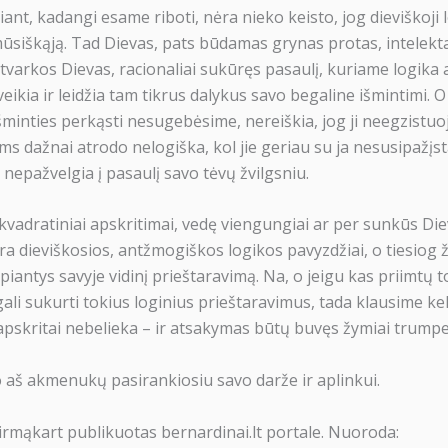
ant, kadangi esame riboti, nėra nieko keisto, jog dieviškoji 
ūsiškąją. Tad Dievas, pats būdamas grynas protas, intelekt
tvarkos Dievas, racionaliai sukūręs pasaulį, kuriame logika 
ikia ir leidžia tam tikrus dalykus savo begaline išmintimi. 
šminties perkąsti nesugebėsime, nereiškia, jog ji neegzistuo
ms dažnai atrodo nelogiška, kol jie geriau su ja nesusipažįst
nepažvelgia į pasaulį savo tėvų žvilgsniu.
 kvadratiniai apskritimai, vedę viengungiai ar per sunkūs Die
a dieviškosios, antžmogiškos logikos pavyzdžiai, o tiesiog 
lepiantys savyje vidinį prieštaravimą. Na, o jeigu kas priimtų to
ali sukurti tokius loginius prieštaravimus, tada klausime k
pskritai nebelieka – ir atsakymas būtų buvęs žymiai trumpe
o aš akmenukų pasirankiosiu savo darže ir aplinkui.
irmąkart publikuotas bernardinai.lt portale. Nuoroda: