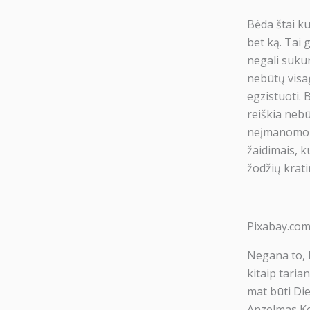
Bėda štai ku
bet ką. Tai g
negali sukur
nebūtų visag
egzistuoti.
reiškia nebū
neįmanomo –
žaidimais, k
žodžių krati
Pixabay.co
Negana to, Di
kitaip tarian
mat būti Die
Anzelmas Ken