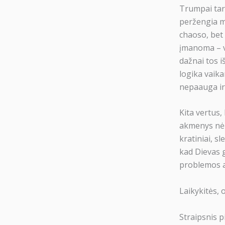
Trumpai tari
peržengia m
chaoso, bet 
įmanoma – ve
dažnai tos i
logika vaika
nepaauga ir 
Kita vertus,
akmenys nėr
kratiniai, s
kad Dievas g
problemos a
Laikykitės, 
Straipsnis p