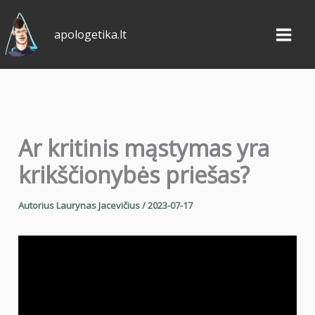
Pereiti
prie
apologetika.lt
turinio
Ar kritinis mąstymas yra
krikščionybės priešas?
Autorius
Laurynas Jacevičius
/
2023-07-17