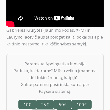
Gabrielės Krulytės (Jaunimo kodas, XFM) ir
Lauryno Jacevičiaus (apologetika.lt) pokalbis apie
kritinio mąstymo ir krikščionybės santykį.
Paremkite Apologetika.lt misiją
Patinka, ką darome? Mūsų veikla įmanoma
dėl tokių žmonių, kaip Jūs!
Galite paremti pasirinkta suma per
Paysera sistemą:
10€
25€
50€
100€