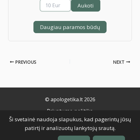
Aukoti
Daugiau paramos būdų
PREVIOUS
NEXT
© apologetika.lt 2026
Privatumo politika
Ši svetainė naudoja slapukus, kad pagerintų jūsų
Naudojimo taisyklės
patirtį ir analizuotų lankytojų srautą.
Slapukų politika
Grąžinimo taisyklės