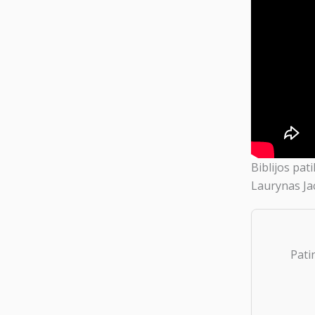
Biblijos pa
Laurynas Jac
Pati