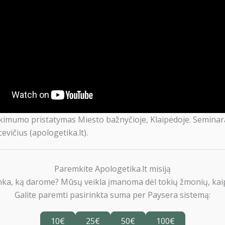
tikimumo pristatymas Miesto bažnyčioje, Klaipėdoje. Seminar
evičius (apologetika.lt).
Paremkite Apologetika.lt misiją
nka, ką darome? Mūsų veikla įmanoma dėl tokių žmonių, kaip
Galite paremti pasirinkta suma per Paysera sistemą:
10€
25€
50€
100€