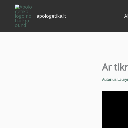
Pereiti
prie
apologetika.lt
A
turinio
Ar tikr
Autorius
Laury