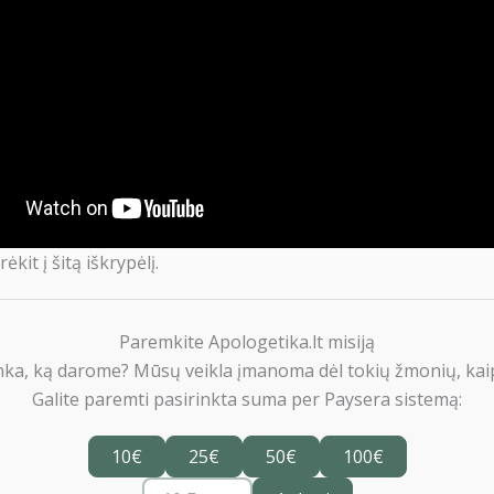
rėkit į šitą iškrypėlį.
Paremkite Apologetika.lt misiją
nka, ką darome? Mūsų veikla įmanoma dėl tokių žmonių, kaip
Galite paremti pasirinkta suma per Paysera sistemą:
10€
25€
50€
100€