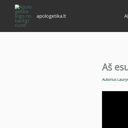
Pereiti
prie
apologetika.lt
A
turinio
Aš esu
Autorius
Laury