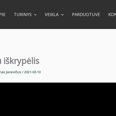
PIE
TURINYS
VEIKLA
PARDUOTUVĖ
KO
 iškrypėlis
nas Jacevičius
/
2021-03-10