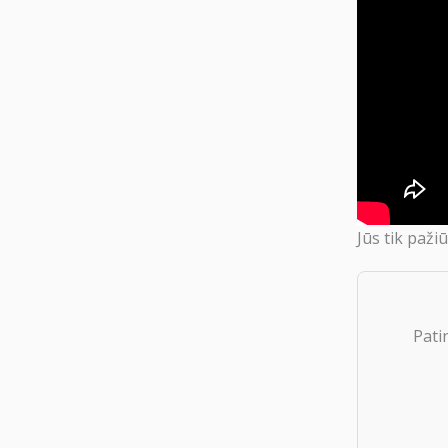
Jūs tik pažiū
Pati