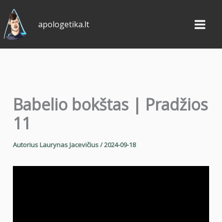
Pereiti
prie
apologetika.lt
turinio
Babelio bokštas | Pradžios
11
Autorius
Laurynas Jacevičius
/
2024-09-18