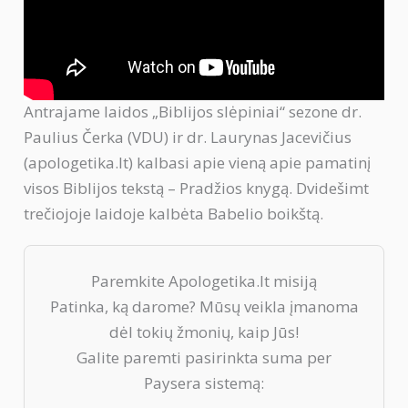
Antrajame laidos „Biblijos slėpiniai“ sezone dr.
Paulius Čerka (VDU) ir dr. Laurynas Jacevičius
(apologetika.lt) kalbasi apie vieną apie pamatinį
visos Biblijos tekstą – Pradžios knygą. Dvidešimt
trečiojoje laidoje kalbėta Babelio boikštą.
Paremkite Apologetika.lt misiją
Patinka, ką darome? Mūsų veikla įmanoma
dėl tokių žmonių, kaip Jūs!
Galite paremti pasirinkta suma per
Paysera sistemą: