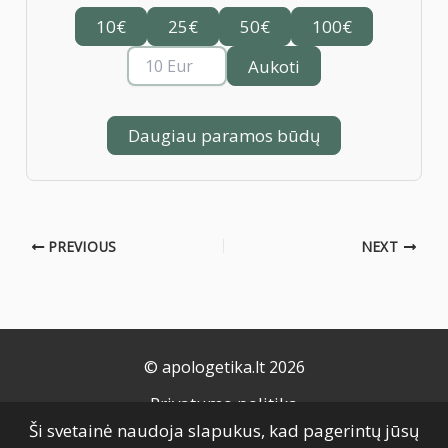
10€
25€
50€
100€
Aukoti
Daugiau paramos būdų
PREVIOUS
NEXT
© apologetika.lt 2026
Privatumo politika
Ši svetainė naudoja slapukus, kad pagerintų jūsų
Naudojimo taisyklės