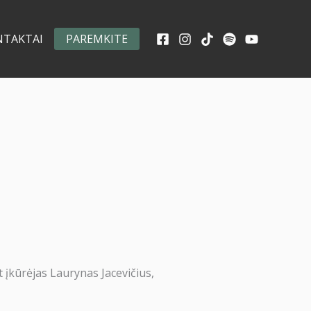
NTAKTAI
PAREMKITE
t įkūrėjas Laurynas Jacevičius,