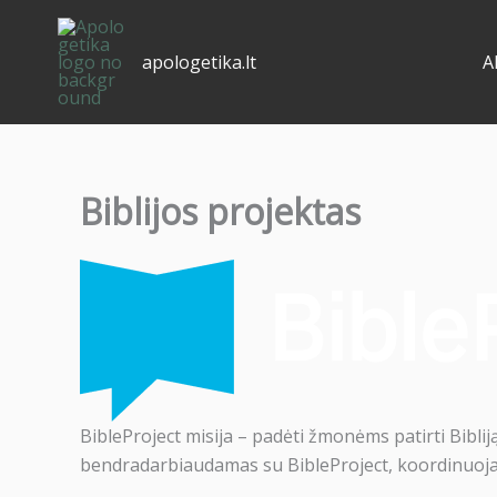
Pereiti
prie
apologetika.lt
A
turinio
Biblijos projektas
BibleProject misija – padėti žmonėms patirti Biblij
bendradarbiaudamas su BibleProject, koordinuoja m