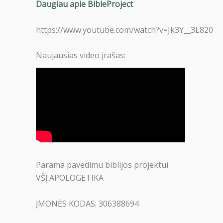
Daugiau apie BibleProject
https://www.youtube.com/watch?v=Jk3Y__3L820
Naujausias video įrašas:
Parama pavedimu biblijos projektui
VŠĮ APOLOGETIKA
ĮMONĖS KODAS: 306388694