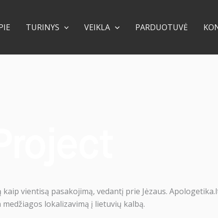
PIE
TURINYS
VEIKLA
PARDUOTUVĖ
KO
ą kaip vientisą pasakojimą, vedantį prie Jėzaus. Apologetika.l
edžiagos lokalizavimą į lietuvių kalbą.