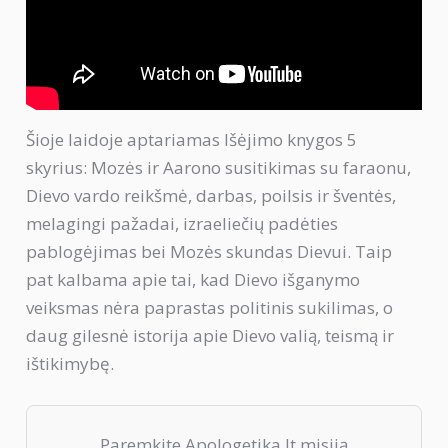
Šioje laidoje aptariamas Išėjimo knygos 5
skyrius: Mozės ir Aarono susitikimas su faraonu,
Dievo vardo reikšmė, darbas, poilsis ir šventės,
melagingi pažadai, izraeliečių padėties
pablogėjimas bei Mozės skundas Dievui. Taip
pat kalbama apie tai, kad Dievo išganymo
veiksmas nėra paprastas politinis sukilimas, o
daug gilesnė istorija apie Dievo valią, teismą ir
ištikimybę.
Paremkite Apologetika.lt misiją