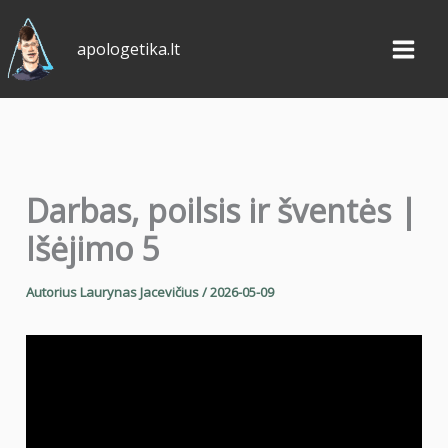
Pereiti
prie
apologetika.lt
turinio
Darbas, poilsis ir šventės |
Išėjimo 5
Autorius
Laurynas Jacevičius
/
2026-05-09