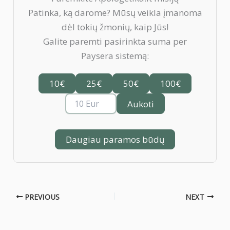
Patinka, ką darome? Mūsų veikla įmanoma
dėl tokių žmonių, kaip Jūs!
Galite paremti pasirinkta suma per
Paysera sistemą:
10€
25€
50€
100€
Aukoti
Daugiau paramos būdų
PREVIOUS
NEXT