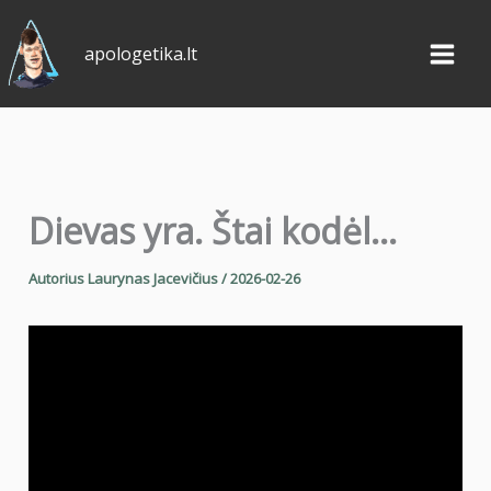
Pereiti
prie
apologetika.lt
turinio
Dievas yra. Štai kodėl…
Autorius
Laurynas Jacevičius
/
2026-02-26