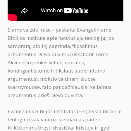
Šiame vaizdo įraše – paskaita Evangeliniame
Biblijos institute apie natūraliąją teologiją: jos
sampratą, biblinį pagrindą, filosofinius
argumentus Dievo buvimui (įskaitant Tomo
Akviniečio penkis kelius, moralės,
kontingentiškumo ir tikslaus suderintumo
argumentus), mokslo vaidmenį šiuose
svarstymuose, taip pat dažniausiai keliamus
argumentus prieš Dievo buvimą.
Evangelinis Biblijos institutas (EBI) teikia biblinį ir
teologinį išsilavinimą, siekdamas padėti
krikščionims bręsti dvasiškai Kristuje ir įgyti