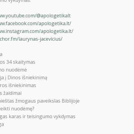
ww.youtube.com/@apologetikalt
ww.facebook.com/apologetika.lt/
ww.instagram.com/apologetika.lt/
chor.fm/laurynas-jacevicius/
ia
ios 34 skaitymas
emo nuodėmė
ja į Dinos išniekinimą
ros išniekinimas
s žaidimai
ieštas žmogaus paveikslas Biblijoje
įveikti nuodėmę?
ngas karas ir teisingumo vykdymas
ga