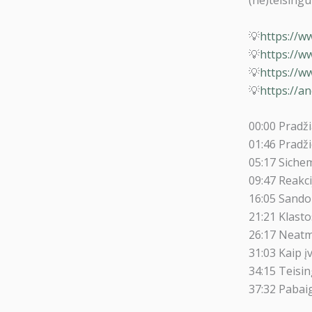
💡
https://w
💡
https://w
💡
https://w
💡
https://an
00:00 Pradž
01:46 Pradž
05:17 Sich
09:47 Reakci
16:05 Sando
21:21 Klasto
26:17 Neatm
31:03 Kaip 
34:15 Teisi
37:32 Pabai