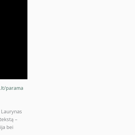
a.lt/parama
r. Laurynas
 tekstą –
ija bei