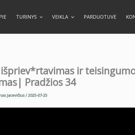
PIE
TURINYS
VEIKLA
PARDUOTUVĖ
KO
išpriev*rtavimas ir teisingum
mas| Pradžios 34
nas Jacevičius
/
2025-07-25