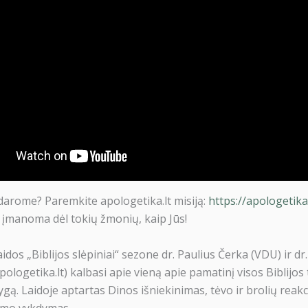
darome? Paremkite apologetika.lt misiją:
https://apologetik
 įmanoma dėl tokių žmonių, kaip Jūs!
idos „Biblijos slėpiniai“ sezone dr. Paulius Čerka (VDU) ir d
apologetika.lt) kalbasi apie vieną apie pamatinį visos Biblijos
gą. Laidoje aptartas Dinos išniekinimas, tėvo ir brolių reakc
umo vykdymas.