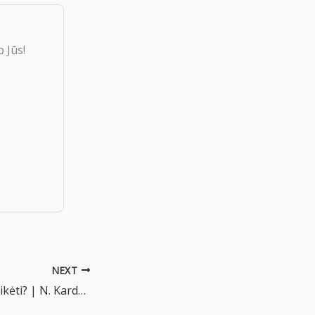
 Jūs!
NEXT
Kaip skeptikui patikėti? | N. Kardelis