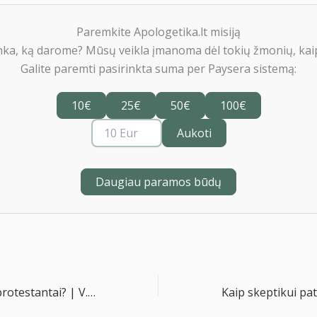
Paremkite Apologetika.lt misiją
nka, ką darome? Mūsų veikla įmanoma dėl tokių žmonių, kaip
Galite paremti pasirinkta suma per Paysera sistemą:
10€
25€
50€
100€
Aukoti
Daugiau paramos būdų
Kas tie Lietuvos protestantai? | V. Sabutienė ir H. Lahayne