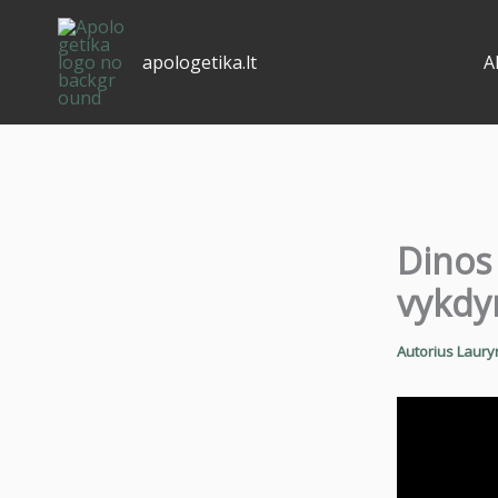
Pereiti
prie
apologetika.lt
A
turinio
Dinos 
vykdy
Autorius
Laury