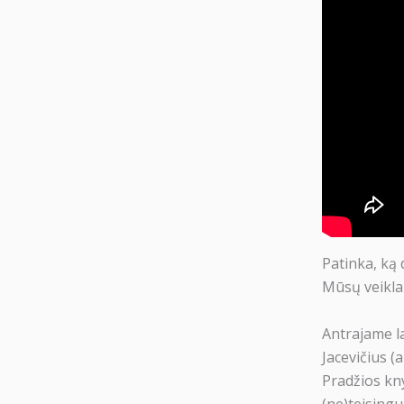
Patinka, ką 
Mūsų veikla
Antrajame la
Jacevičius (
Pradžios kny
(ne)teising