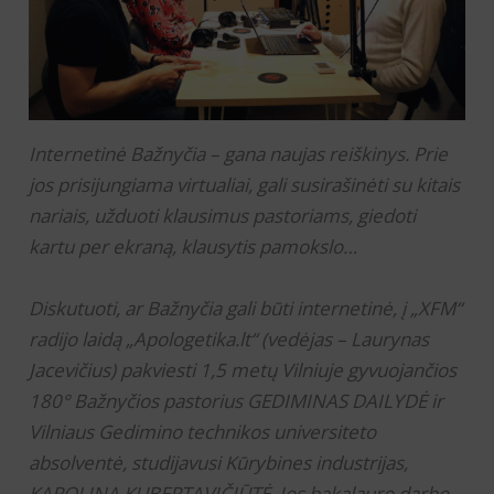
Internetinė Bažnyčia – gana naujas reiškinys. Prie
jos prisijungiama virtualiai, gali susirašinėti su kitais
nariais, užduoti klausimus pastoriams, giedoti
kartu per ekraną, klausytis pamokslo…
Diskutuoti, ar Bažnyčia gali būti internetinė, į „XFM“
radijo laidą „Apologetika.lt“ (vedėjas – Laurynas
Jacevičius) pakviesti 1,5 metų Vilniuje gyvuojančios
180° Bažnyčios pastorius GEDIMINAS DAILYDĖ ir
Vilniaus Gedimino technikos universiteto
absolventė, studijavusi Kūrybines industrijas,
KAROLINA KUBERTAVIČIŪTĖ. Jos bakalauro darbo