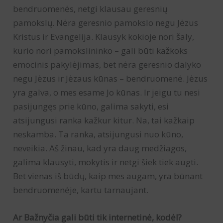
bendruomenės, netgi klausau geresnių
pamokslų. Nėra geresnio pamokslo negu Jėzus
Kristus ir Evangelija. Klausyk kokioje nori šaly,
kurio nori pamokslininko – gali būti kažkoks
emocinis pakylėjimas, bet nėra geresnio dalyko
negu Jėzus ir Jėzaus kūnas – bendruomenė. Jėzus
yra galva, o mes esame Jo kūnas. Ir jeigu tu nesi
pasijungęs prie kūno, galima sakyti, esi
atsijungusi ranka kažkur kitur. Na, tai kažkaip
neskamba. Ta ranka, atsijungusi nuo kūno,
neveikia. Aš žinau, kad yra daug medžiagos,
galima klausyti, mokytis ir netgi šiek tiek augti.
Bet vienas iš būdų, kaip mes augam, yra būnant
bendruomenėje, kartu tarnaujant.
Ar Bažnyčia gali būti tik internetinė, kodėl?