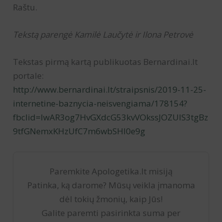
Raštu.
Tekstą parengė Kamilė Laučytė ir Ilona Petrovė
Tekstas pirmą kartą publikuotas Bernardinai.lt
portale:
http://www.bernardinai.lt/straipsnis/2019-11-25-
internetine-baznycia-neisvengiama/178154?
fbclid=IwAR3og7HvGXdcG53kvVOkssJOZUIS3tgBz
9tfGNemxKHzUfC7m6wbSHl0e9g
Paremkite Apologetika.lt misiją
Patinka, ką darome? Mūsų veikla įmanoma
dėl tokių žmonių, kaip Jūs!
Galite paremti pasirinkta suma per