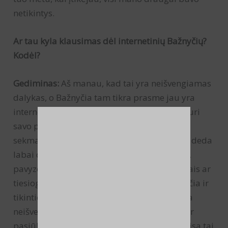
netikintys.
Ar tau kyla klausimas dėl internetinių Bažnyčių?
Kodėl?
Gediminas:
Aš manau, kad tai yra neišvengiamas
dalykas, o Bažnyčia tam tikra prasme jau yra
internetinė. Netgi fizinės bažnyčios, kurios turi
savo pastatus ar nuomojasi, renkasi
sekmadieniais, turi Biblijos studijas, įvairiai deda
labai daug informacijos jau turbūt 15 metų,
pavyzdžiui, informaciją transliuoja
podcast
‘ais ar
tiesiogiai. Anksčiau visa tai darydavo Bažnyčia ir
tikintieji per radiją, knygas, žurnalus. Tai yra
neišvengiamas dalykas – yra paklausa, yra ir
pasiūla. Ir tai labai svarbu, klausimas, kur visa tai