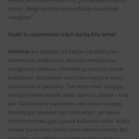
tema: „Religinių idėjų komunikacija naujosiose
medijose“.
Kodėl tu nusprendei rašyti darbą šita tema?
Karolina:
Kai įtikėjau, aš tikėjau be Bažnyčios.
Vieninteliai krikščionys, kuriuos matydavau,
daugiausia būdavo internete. Jų istorijos mane
įkvėpdavo, skatindavo eiti toliau tikėjimo keliu,
drąsindavo ir panašiai. Tuo metu man naujųjų
medijų įrankis atrodė labai svarbus, dabar – taip
pat. Galbūt tai ir paskatino, nes dabar daugelį
žmonių gali pasiekti per internetą ir, jei neturi
bendruomenės, gali jaustis kažkokiu nariu. Aišku,
visada buvo noras turėti tikrą bendruomenę. Bet
tuo metu, kai įtikėjau, visi mano draugai buvo