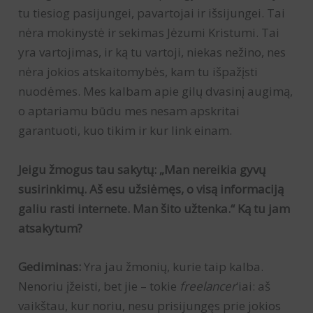
tu tiesiog pasijungei, pavartojai ir išsijungei. Tai
nėra mokinystė ir sekimas Jėzumi Kristumi. Tai
yra vartojimas, ir ką tu vartoji, niekas nežino, nes
nėra jokios atskaitomybės, kam tu išpažįsti
nuodėmes. Mes kalbam apie gilų dvasinį augimą,
o aptariamu būdu mes nesam apskritai
garantuoti, kuo tikim ir kur link einam.
Jeigu žmogus tau sakytų: „Man nereikia gyvų
susirinkimų. Aš esu užsiėmęs, o visą informaciją
galiu rasti internete. Man šito užtenka.“ Ką tu jam
atsakytum?
Gediminas:
Yra jau žmonių, kurie taip kalba.
Nenoriu įžeisti, bet jie – tokie
freelancer
‘iai: aš
vaikštau, kur noriu, nesu prisijungęs prie jokios