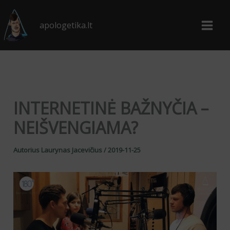
Pereiti
prie
apologetika.lt
turinio
INTERNETINĖ BAŽNYČIA –
NEIŠVENGIAMA?
Autorius
Laurynas Jacevičius
/
2019-11-25