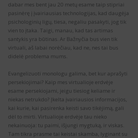
dabar mes bent jau 20 metų esame taip stipriai
pasinėrę į įvairiausias technologijas, kad daugėja
psichologinių ligų, tiesa, negaliu pasakyti, jog tik
vien to įtaka. Taigi, manau, kad tas artimas
santykis yra būtinas. Ar Bažnyčia bus vien tik
virtuali, aš labai norėčiau, kad ne, nes tai bus
didelė problema mums.
Evangelizuoti monologu galima, bet kur aprašyti
persekiojimai? Kaip mes virtualioje erdvėje
esame persekiojami, jeigu tiesiog keliame ir
niekas netrukdo? Įkelta įvairiausios informacijos,
kai kurie, kai pasirenka keisti savo tikėjimą, gali
dėl to mirti. Virtualioje erdvėje tau nieko
nekainuoja: tu paimi, išjungi mygtuką, ir viskas.
Tam tikra prasme tai keistai skamba, lyginant su