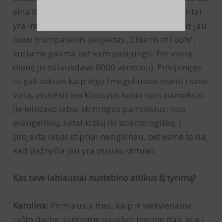
eina toliau. Aš pradėjau ieškoti, kokios apskritai
yra internetinės bažnyčios. Netgi 2004 metais jau
buvo trumpalaikis projektas „Church of Fools“,
kuriame galima bet kam pasijungti. Per vieną
dieną jis sulaukdavo 8000 vartotojų. Prisijungęs
tu gali tokiais kaip
lego
žmogeliukais nueiti į savo
vietą, atsisėsti ten klausytis kokio nors pamokslo.
Jie leisdavo labai skirtingus pamokslus: nuo
evangeliškų, katalikiškų iki scientologiškų. Į
projektą labai stipriai nesigilinau, bet esmė tokia,
kad Bažnyčia jau yra pusiau virtuali.
Kas tave labiausiai nustebino atlikus šį tyrimą?
Karolina:
Pirmiausia mes, kaip ir kiekviename
rašto darbe, turėjome parašyti teorinę dalį. Joje į