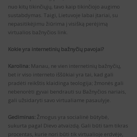
nuo kitų tikinčiųjų, tavo kaip tikinčiojo augimo
sustabdymas. Taigi, Lietuvoje labai įtariai, su
nepasitikėjimu žiūrima į visišką perėjimą
virtualios bažnyčios link.
Kokie yra internetinių bažnyčių pavojai?
Karolina:
Manau, ne vien internetinių bažnyčių,
bet ir viso interneto iššūkiai yra tai, kad gali
pradėti reikštis klaidinga teologija; žmonės gali
nebenorėti gyvai bendrauti su Bažnyčios nariais,
gali užsidaryti savo virtualiame pasaulyje.
Gediminas:
Žmogus yra socialinė būtybė,
sukurta pagal Dievo atvaizdą. Gali būti tam tikras
procentas, kurie nori būti tik virtualioje erdvėje,