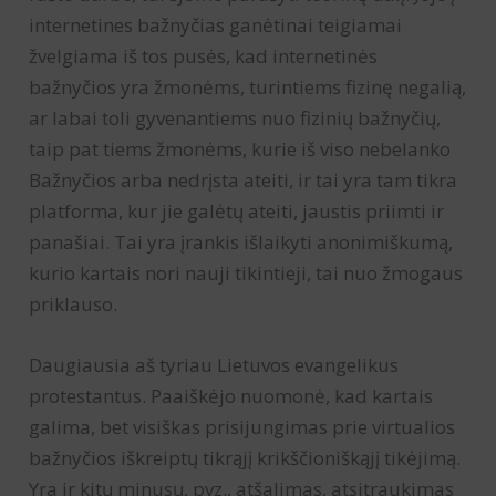
internetines bažnyčias ganėtinai teigiamai
žvelgiama iš tos pusės, kad internetinės
bažnyčios yra žmonėms, turintiems fizinę negalią,
ar labai toli gyvenantiems nuo fizinių bažnyčių,
taip pat tiems žmonėms, kurie iš viso nebelanko
Bažnyčios arba nedrįsta ateiti, ir tai yra tam tikra
platforma, kur jie galėtų ateiti, jaustis priimti ir
panašiai. Tai yra įrankis išlaikyti anonimiškumą,
kurio kartais nori nauji tikintieji, tai nuo žmogaus
priklauso.
Daugiausia aš tyriau Lietuvos evangelikus
protestantus. Paaiškėjo nuomonė, kad kartais
galima, bet visiškas prisijungimas prie virtualios
bažnyčios iškreiptų tikrąjį krikščioniškąjį tikėjimą.
Yra ir kitų minusų, pvz., atšalimas, atsitraukimas