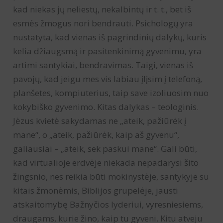
kad niekas jų neliestų, nekalbintų ir t. t., bet iš
esmės žmogus nori bendrauti. Psichologų yra
nustatyta, kad vienas iš pagrindinių dalykų, kuris
kelia džiaugsmą ir pasitenkinimą gyvenimu, yra
artimi santykiai, bendravimas. Taigi, vienas iš
pavojų, kad jeigu mes vis labiau įlįsim į telefoną,
planšetes, kompiuterius, taip save izoliuosim nuo
kokybiško gyvenimo. Kitas dalykas – teologinis.
Jėzus kvietė sakydamas ne „ateik, pažiūrėk į
mane“, o „ateik, pažiūrėk, kaip aš gyvenu“,
galiausiai – „ateik, sek paskui mane“. Gali būti,
kad virtualioje erdvėje niekada nepadarysi šito
žingsnio, nes reikia būti mokinystėje, santykyje su
kitais žmonėmis, Biblijos grupelėje, jausti
atskaitomybę Bažnyčios lyderiui, vyresniesiems,
draugams, kurie žino, kaip tu gyveni. Kitu atveju