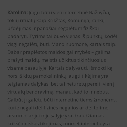
Karolina:
Jeigu būtų vien internetinė Bažnyčia,
tokių ritualų kaip Krikštas, Komunija, rankų
uždėjimas ir panašiai negalėtum fiziškai
padaryti. Tyrime tai buvo vienas iš punktų, kodėl
visgi negalėtų būti. Mano nuomone, kartais taip.
Dabar praplėstos maldos galimybės – galima
prašyti maldų, melstis už kitus tikinčiuosius
visame pasaulyje. Kartais dalyvauti, išmokti ką
nors iš kitų pamokslininkų, augti tikėjime yra
teigiamas dalykas, bet tai neturėtų pereiti vien į
virtualų bendravimą, manau, kad to ir nebus.
Galbūt ji galėtų būti internetinė tiems žmonėms,
kurie negali dėl fizinės negalios ar dėl tolimo
atstumo, ar jei toje šalyje yra draudžiamas
krikščioniškas tikėjimas, tuomet internetu yra