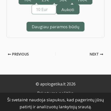
Aukoti
Daugiau paramos būdų
PREVIOUS
NEXT
© apologetika.lt 2026
Privatumo politika
Ši svetainė naudoja slapukus, kad pagerintų jūsų
Naudojimo taisyklės
patirtį ir analizuotų lankytojų srautą.
Slapukų politika