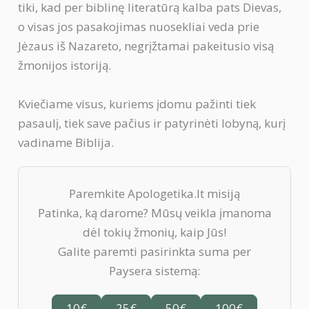
tiki, kad per biblinę literatūrą kalba pats Dievas,
o visas jos pasakojimas nuosekliai veda prie
Jėzaus iš Nazareto, negrįžtamai pakeitusio visą
žmonijos istoriją.
Kviečiame visus, kuriems įdomu pažinti tiek
pasaulį, tiek save pačius ir patyrinėti lobyną, kurį
vadiname Biblija.
Paremkite Apologetika.lt misiją
Patinka, ką darome? Mūsų veikla įmanoma
dėl tokių žmonių, kaip Jūs!
Galite paremti pasirinkta suma per
Paysera sistemą:
10€
25€
50€
100€