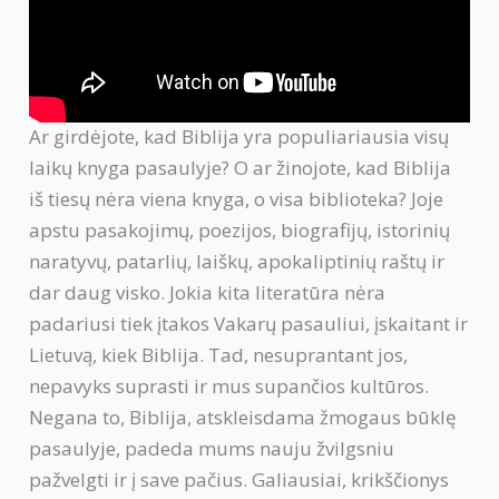
Ar girdėjote, kad Biblija yra populiariausia visų
laikų knyga pasaulyje? O ar žinojote, kad Biblija
iš tiesų nėra viena knyga, o visa biblioteka? Joje
apstu pasakojimų, poezijos, biografijų, istorinių
naratyvų, patarlių, laiškų, apokaliptinių raštų ir
dar daug visko. Jokia kita literatūra nėra
padariusi tiek įtakos Vakarų pasauliui, įskaitant ir
Lietuvą, kiek Biblija. Tad, nesuprantant jos,
nepavyks suprasti ir mus supančios kultūros.
Negana to, Biblija, atskleisdama žmogaus būklę
pasaulyje, padeda mums nauju žvilgsniu
pažvelgti ir į save pačius. Galiausiai, krikščionys