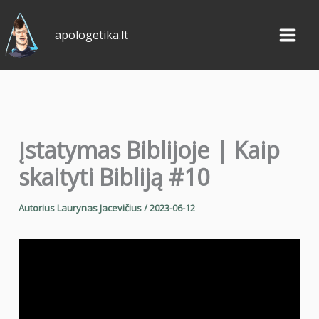
Pereiti
prie
apologetika.lt
turinio
Įstatymas Biblijoje | Kaip
skaityti Bibliją #10
Autorius
Laurynas Jacevičius
/
2023-06-12