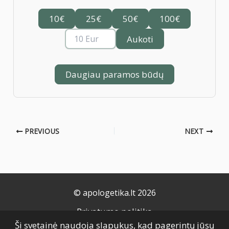
10€
25€
50€
100€
Aukoti
Daugiau paramos būdų
PREVIOUS
NEXT
© apologetika.lt 2026
Privatumo politika
Ši svetainė naudoja slapukus, kad pagerintų jūsų
Naudojimo taisyklės