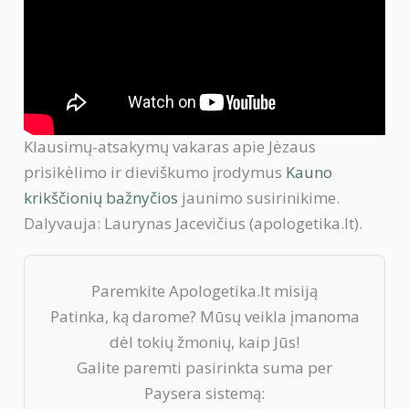
Klausimų-atsakymų vakaras apie Jėzaus
prisikėlimo ir dieviškumo įrodymus
Kauno
krikščionių bažnyčios
jaunimo susirinikime.
Dalyvauja: Laurynas Jacevičius (apologetika.lt).
Paremkite Apologetika.lt misiją
Patinka, ką darome? Mūsų veikla įmanoma
dėl tokių žmonių, kaip Jūs!
Galite paremti pasirinkta suma per
Paysera sistemą: