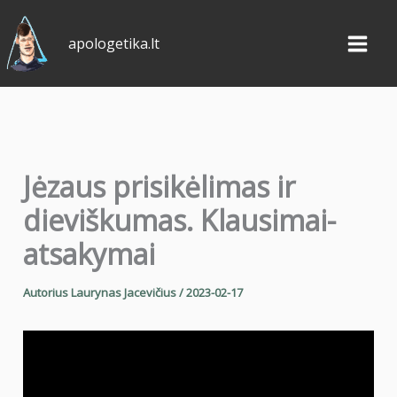
Pereiti
prie
apologetika.lt
turinio
Jėzaus prisikėlimas ir
dieviškumas. Klausimai-
atsakymai
Autorius
Laurynas Jacevičius
/
2023-02-17