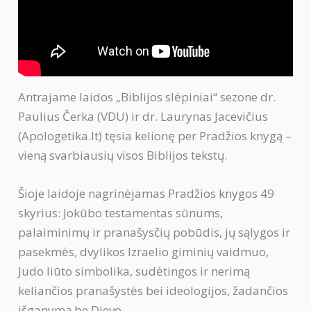
Antrajame laidos „Biblijos slėpiniai“ sezone dr.
Paulius Čerka (VDU) ir dr. Laurynas Jacevičius
(Apologetika.lt) tęsia kelionę per Pradžios knygą –
vieną svarbiausių visos Biblijos tekstų.
Šioje laidoje nagrinėjamas Pradžios knygos 49
skyrius: Jokūbo testamentas sūnums,
palaiminimų ir pranašysčių pobūdis, jų sąlygos ir
pasekmės, dvylikos Izraelio giminių vaidmuo,
Judo liūto simbolika, sudėtingos ir nerimą
keliančios pranašystės bei ideologijos, žadančios
išganymą be Dievo.