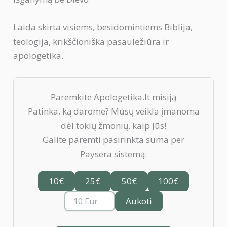
Laida skirta visiems, besidomintiems Biblija,
teologija, krikščioniška pasaulėžiūra ir
apologetika.
Paremkite Apologetika.lt misiją
Patinka, ką darome? Mūsų veikla įmanoma
dėl tokių žmonių, kaip Jūs!
Galite paremti pasirinkta suma per
Paysera sistemą:
10€
25€
50€
100€
Aukoti