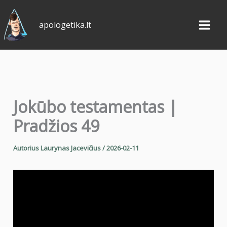
Pereiti
prie
apologetika.lt
turinio
Jokūbo testamentas |
Pradžios 49
Autorius
Laurynas Jacevičius
/
2026-02-11