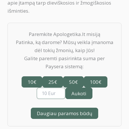
apie įtampą tarp dieviškosios ir žmogiškosios
išminties.
Paremkite Apologetika.lt misiją
Patinka, ką darome? Mūsų veikla įmanoma
dėl tokių žmonių, kaip Jūs!
Galite paremti pasirinkta suma per
Paysera sistemą:
10€
25€
50€
100€
Aukoti
Daugiau paramos būdų