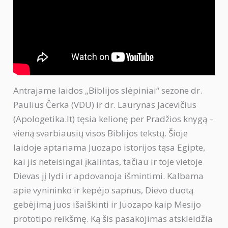
Antrajame laidos „Biblijos slėpiniai“ sezone dr.
Paulius Čerka (VDU) ir dr. Laurynas Jacevičius
(Apologetika.lt) tęsia kelionę per Pradžios knygą –
vieną svarbiausių visos Biblijos tekstų. Šioje
laidoje aptariama Juozapo istorijos tąsa Egipte,
kai jis neteisingai įkalintas, tačiau ir toje vietoje
Dievas jį lydi ir apdovanoja išmintimi. Kalbama
apie vynininko ir kepėjo sapnus, Dievo duotą
gebėjimą juos išaiškinti ir Juozapo kaip Mesijo
prototipo reikšmę. Ką šis pasakojimas atskleidžia