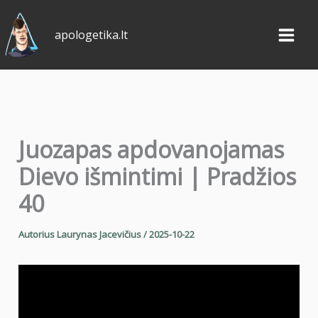
Pereiti
prie
apologetika.lt
turinio
Juozapas apdovanojamas
Dievo išmintimi | Pradžios
40
Autorius
Laurynas Jacevičius
/
2025-10-22