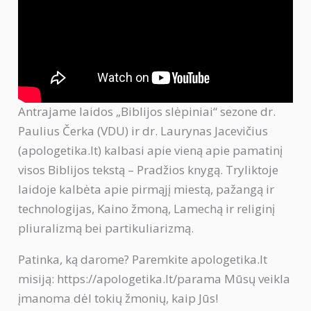
Antrajame laidos „Biblijos slėpiniai“ sezone dr.
Paulius Čerka (VDU) ir dr. Laurynas Jacevičius
(apologetika.lt) kalbasi apie vieną apie pamatinį
visos Biblijos tekstą – Pradžios knygą. Tryliktoje
laidoje kalbėta apie pirmąjį miestą, pažangą ir
technologijas, Kaino žmoną, Lamechą ir religinį
pliuralizmą bei partikuliarizmą.
Patinka, ką darome? Paremkite apologetika.lt
misiją: https://apologetika.lt/parama Mūsų veikla
įmanoma dėl tokių žmonių, kaip Jūs!