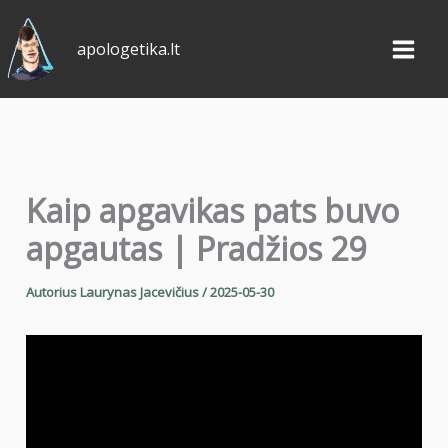
Pereiti
prie
apologetika.lt
turinio
Kaip apgavikas pats buvo
apgautas | Pradžios 29
Autorius
Laurynas Jacevičius
/
2025-05-30