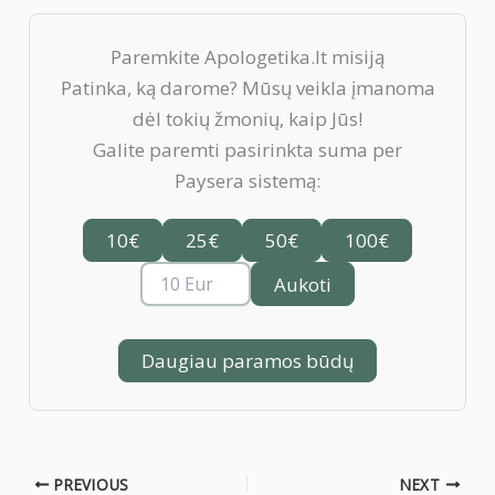
Paremkite Apologetika.lt misiją
Patinka, ką darome? Mūsų veikla įmanoma
dėl tokių žmonių, kaip Jūs!
Galite paremti pasirinkta suma per
Paysera sistemą:
10€
25€
50€
100€
Aukoti
Daugiau paramos būdų
PREVIOUS
NEXT