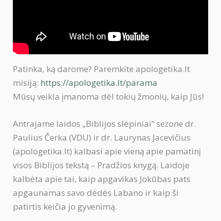
Patinka, ką darome? Paremkite apologetika.lt
misiją:
https://apologetika.lt/parama
Mūsų veikla įmanoma dėl tokių žmonių, kaip Jūs!
Antrajame laidos „Biblijos slėpiniai“ sezone dr.
Paulius Čerka (VDU) ir dr. Laurynas Jacevičius
(apologetika.lt) kalbasi apie vieną apie pamatinį
visos Biblijos tekstą – Pradžios knygą. Laidoje
kalbėta apie tai, kaip apgavikas Jokūbas pats
apgaunamas savo dėdės Labano ir kaip ši
patirtis keičia jo gyvenimą.