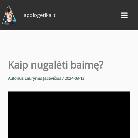
Pereiti
prie
apologetika.lt
turinio
Kaip nugalėti baimę?
Autorius
Laurynas Jacevičius
/
2024-03-13