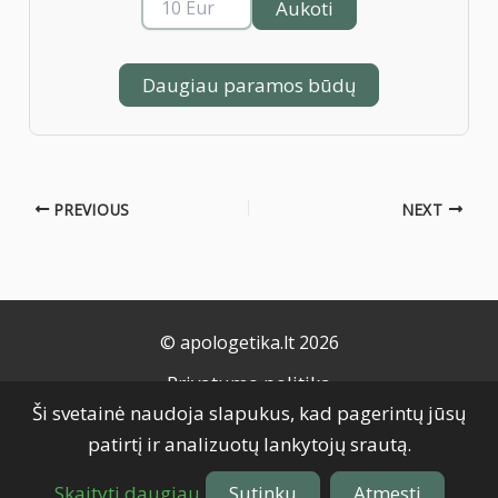
Aukoti
Daugiau paramos būdų
PREVIOUS
NEXT
© apologetika.lt 2026
Privatumo politika
Ši svetainė naudoja slapukus, kad pagerintų jūsų
Naudojimo taisyklės
patirtį ir analizuotų lankytojų srautą.
Slapukų politika
Grąžinimo taisyklės
Skaityti daugiau
Sutinku
Atmesti