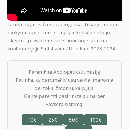
Laurynas Jacevičius (apologetika.lt) baigiamuoju
mokymu apie baimę, drąsą ir krikščioniškojo
tikėjimo pavyzdžius krikščioniškoje jaunimo
konferencijoje Saltshaker / Druskinė 2023-2024
Paremkite Apologetika.lt misiją
Patinka, ką darome? Mūsų veikla įmanoma
dėl tokių žmonių, kaip Jūs!
Galite paremti pasirinkta suma per
Paysera sistemą:
10€
25€
50€
100€