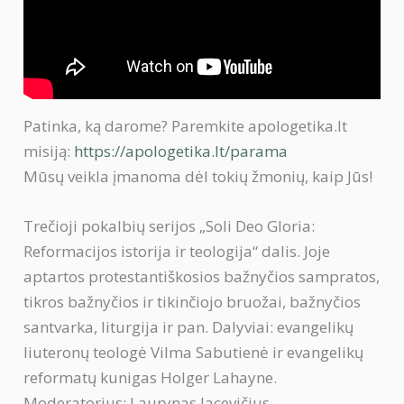
Patinka, ką darome? Paremkite apologetika.lt
misiją:
https://apologetika.lt/parama
Mūsų veikla įmanoma dėl tokių žmonių, kaip Jūs!
Trečioji pokalbių serijos „Soli Deo Gloria:
Reformacijos istorija ir teologija“ dalis. Joje
aptartos protestantiškosios bažnyčios sampratos,
tikros bažnyčios ir tikinčiojo bruožai, bažnyčios
santvarka, liturgija ir pan. Dalyviai: evangelikų
liuteronų teologė Vilma Sabutienė ir evangelikų
reformatų kunigas Holger Lahayne.
Moderatorius: Laurynas Jacevičius