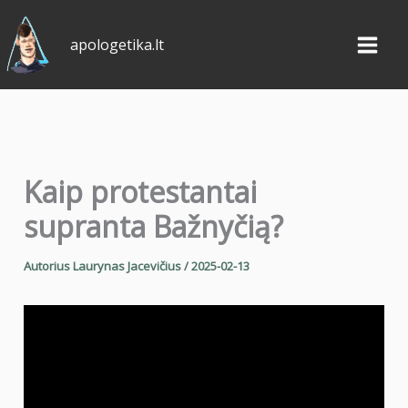
Pereiti
prie
apologetika.lt
turinio
Kaip protestantai
supranta Bažnyčią?
Autorius
Laurynas Jacevičius
/
2025-02-13