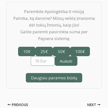
Paremkite Apologetika.lt misiją
Patinka, ką darome? Mūsų veikla įmanoma
dėl tokių žmonių, kaip Jūs!
Galite paremti pasirinkta suma per
Paysera sistemą:
10€
25€
50€
100€
Aukoti
Daugiau paramos būdų
PREVIOUS
NEXT