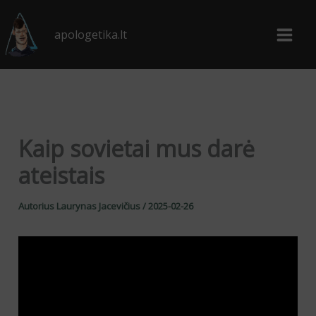
Pereiti
prie
apologetika.lt
turinio
Kaip sovietai mus darė
ateistais
Autorius
Laurynas Jacevičius
/
2025-02-26