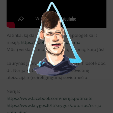
Patinka, ką darome? Paremkite apologetika.lt
misiją:
https://apologetika.lt/parama
Mūsų veikla įmanoma dėl tokių žmonių, kaip Jūs!
Laurynas Jacevičius (apologetika.lt) ir filosofė doc.
dr. Nerija Putinaitė kalbasi apie sovietinę
ateizaciją ir (ne)religingumą sovietmečiu.
Nerija:
https://www.facebook.com/nerija.putinaite
https://www.knygos.lt/lt/knygos/autorius/nerija-
putinaite/