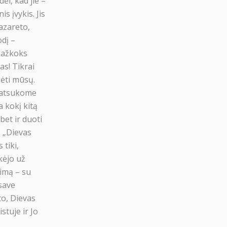
ėl, kad jie –
is įvykis. Jis
azareto,
odį –
✖
 kažkoks
misiją
as! Tikrai
 tokių žmonių, kaip Jūs!
bėti mūsų.
s atsukome
0€
 kokį kitą
bet ir duoti
koti
: „Dievas
 tiki,
kėjo už
dų
imą – su
 save
to, Dievas
stuje ir Jo