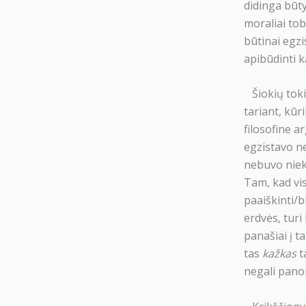
didinga būty
moraliai tobu
būtinai egzi
apibūdinti k
Šiokių tokių
tariant, kūr
filosofine a
egzistavo ne
nebuvo nieko
Tam, kad vis
paaiškinti/b
erdvės, turi
panašiai į t
tas
kažkas
t
negali panor