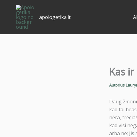
Pereiti
prie
apologetika.lt
A
turinio
Kas ir
Autorius
Laury
Daug žmonių
kad tai beas
nėra, trečias
kad visi neg
arba ne; Jis