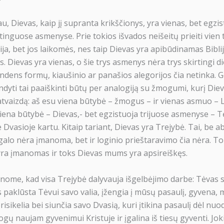
 Dievas, kaip jį supranta krikščionys, yra vienas, bet egzis
rtinguose asmenyse. Prie tokios išvados neišeitų prieiti vien t
a, bet jos laikomės, nes taip Dievas yra apibūdinamas Biblijo
s. Dievas yra vienas, o šie trys asmenys nėra trys skirtingi di
ndens formų, kiaušinio ar panašios alegorijos čia netinka. G
dyti tai paaiškinti būtų per analogiją su žmogumi, kurį Die
atvaizdą: aš esu viena būtybė – žmogus – ir vienas asmuo – 
viena būtybė – Dievas,- bet egzistuoja trijuose asmenyse – T
e Dvasioje kartu. Kitaip tariant, Dievas yra Trejybė. Tai, be 
 galo nėra įmanoma, bet ir loginio prieštaravimo čia nėra. T
ra įmanomas ir toks Dievas mums yra apsireiškęs.
nome, kad visa Trejybė dalyvauja išgelbėjimo darbe: Tėvas s
paklūsta Tėvui savo valia, įžengia į mūsų pasaulį, gyvena, 
prisikelia bei siunčia savo Dvasią, kuri įtikina pasaulį dėl nu
ų naujam gyvenimui Kristuje ir įgalina iš tiesų gyventi. Joki