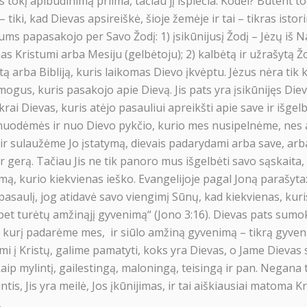
tokį apibūdinimą priima, tačiau jį išplečia. Kodėl? Būtent tod
 – tiki, kad Dievas apsireiškė, šioje žemėje ir tai – tikras istorin
ms papasakojo per Savo Žodį: 1) įsikūnijusį Žodį – Jėzų iš N
as Kristumi arba Mesiju (gelbėtoju); 2) kalbėtą ir užrašytą Ž
tą arba Bibliją, kuris laikomas Dievo įkvėptu. Jėzus nėra tik
Paremkite Apologetika.lt 
ogus, kuris pasakojo apie Dievą. Jis pats yra įsikūnijęs Diev
Patinka, ką darome? Mūsų veikla įmanoma dėl
krai Dievas, kuris atėjo pasauliui apreikšti apie save ir išgel
š nuodėmės ir nuo Dievo pykčio, kurio mes nusipelnėme, ne
10€
50€
10
r sulaužėme Jo įstatymą, dievais padarydami arba save, arba
 ir gerą. Tačiau Jis ne tik panoro mus išgelbėti savo sąskaita, 
Au
mą, kurio kiekvienas ieško. Evangelijoje pagal Joną parašyta
pasaulį, jog atidavė savo viengimį Sūnų, kad kiekvienas, kuris
bet turėtų amžinąjį gyvenimą“ (Jono 3:16). Dievas pats sumo
Daugiau paramos bū
, kurį padarėme mes, ir siūlo amžiną gyvenimą – tikrą gyven
mi į Kristų, galime pamatyti, koks yra Dievas, o Jame Dievas
kaip mylintį, gailestingą, maloningą, teisingą ir pan. Negana 
ntis, Jis yra meilė, Jos įkūnijimas, ir tai aiškiausiai matoma Kri
.