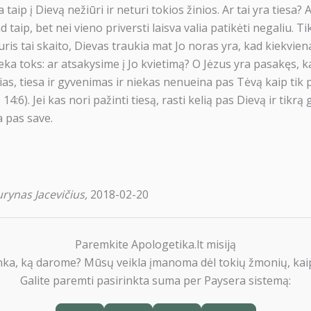
taip į Dievą nežiūri ir neturi tokios žinios. Ar tai yra tiesa? 
ad taip, bet nei vieno priversti laisva valia patikėti negaliu. Ti
uris tai skaito, Dievas traukia mat Jo noras yra, kad kiekviena
eka toks: ar atsakysime į Jo kvietimą? O Jėzus yra pasakęs, ka
ias, tiesa ir gyvenimas ir niekas nenueina pas Tėvą kaip tik 
4:6). Jei kas nori pažinti tiesą, rasti kelią pas Dievą ir tikrą
a pas save.
rynas Jacevičius,
2018-02-20
Paremkite Apologetika.lt misiją
nka, ką darome? Mūsų veikla įmanoma dėl tokių žmonių, kaip
Galite paremti pasirinkta suma per Paysera sistemą: