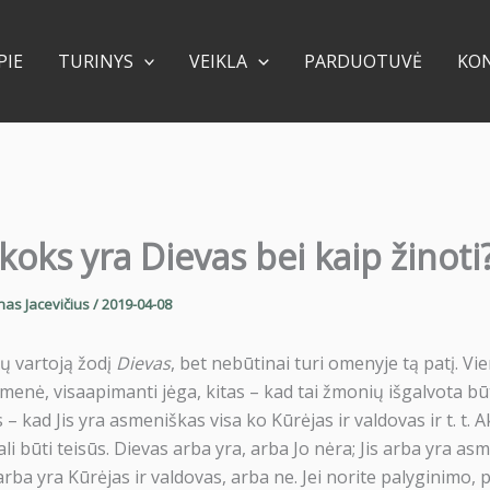
PIE
TURINYS
VEIKLA
PARDUOTUVĖ
KO
 koks yra Dievas bei kaip žinoti
nas Jacevičius
/
2019-04-08
 vartoją žodį
Dievas
, bet nebūtinai turi omenyje tą patį. Vi
menė, visaapimanti jėga, kitas – kad tai žmonių išgalvota bū
 – kad Jis yra asmeniškas visa ko Kūrėjas ir valdovas ir t. t. A
ali būti teisūs. Dievas arba yra, arba Jo nėra; Jis arba yra as
 arba yra Kūrėjas ir valdovas, arba ne. Jei norite palyginimo, 