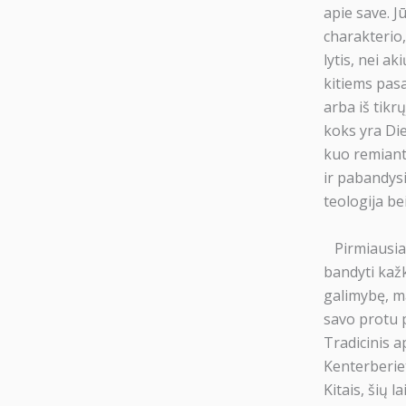
apie save. J
charakterio,
lytis, nei a
kitiems pasak
arba iš tikr
koks yra Die
kuo remianti
ir pabandys
teologija be
Pirmiausia, 
bandyti kažk
galimybę, m
savo protu p
Tradicinis a
Kenterberiet
Kitais, šių 