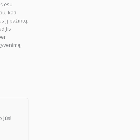
Aš esu
kiu, kad
s Jį pažintų.
d Jis
per
 gyvenimą,
 Jūs!