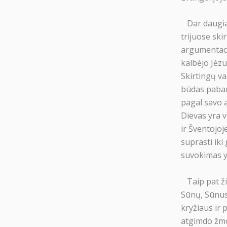
Dar daugiau,
trijuose ski
argumentacij
kalbėjo Jėzu
Skirtingų va
būdas paban
pagal savo 
Dievas yra 
ir Šventojoj
suprasti iki
suvokimas y
Taip pat ži
Sūnų, Sūnus 
kryžiaus ir 
atgimdo žmog