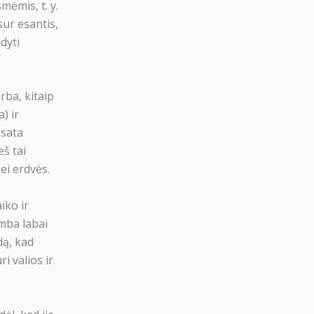
mėmis, t. y.
isur esantis,
dyti
rba, kitaip
) ir
isata
eš tai
ei erdvės.
iko ir
amba labai
dą, kad
i valios ir