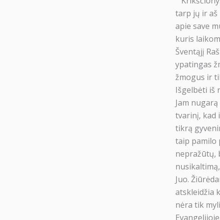
Krikščionys 
tarp jų ir aš
apie save mu
kuris laikom
Šventąjį Raš
ypatingas žm
žmogus ir ti
Išgelbėti i
Jam nugarą i
tvarinį, kad
tikrą gyveni
taip pamilo 
nepražūtų, 
nusikaltimą
Juo. Žiūrėda
atskleidžia 
nėra tik myli
Evangelijoje