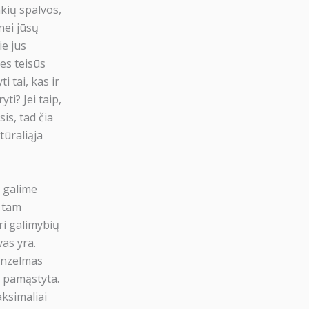
akių spalvos,
nei jūsų
ie jus
ies teisūs
i tai, kas ir
ti? Jei taip,
is, tad čia
tūraliąja
, galime
a tam
uri galimybių
vas yra.
 Anzelmas
i pamąstyta.
aksimaliai