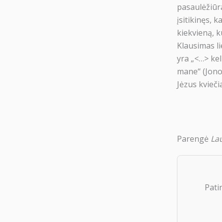
pasaulėžiūra 
įsitikinęs, k
kiekvieną, k
Klausimas li
yra „<…> kel
mane“ (Jono 1
Jėzus kvieči
Parengė
Lau
Pati