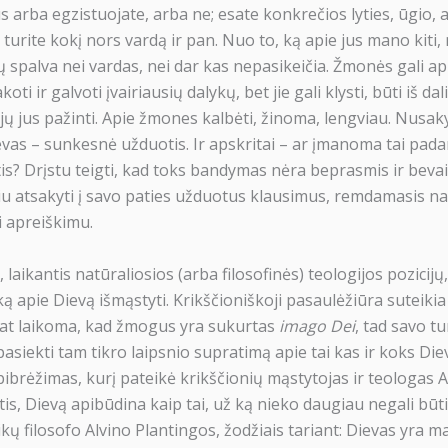
ūs arba egzistuojate, arba ne; esate konkrečios lyties, ūgio, 
 turite kokį nors vardą ir pan. Nuo to, ką apie jus mano kiti, 
kių spalva nei vardas, nei dar kas nepasikeičia. Žmonės gali ap
oti ir galvoti įvairiausių dalykų, bet jie gali klysti, būti iš dal
ųjų jus pažinti. Apie žmones kalbėti, žinoma, lengviau. Nusakyt
vas – sunkesnė užduotis. Ir apskritai – ar įmanoma tai padary
s? Drįstu teigti, kad toks bandymas nėra beprasmis ir bevais
iu atsakyti į savo paties užduotus klausimus, remdamasis na
i apreiškimu.
laikantis natūraliosios (arba filosofinės) teologijos pozicijų
ą apie Dievą išmąstyti. Krikščioniškoji pasaulėžiūra suteiki
at laikoma, kad žmogus yra sukurtas
imago Dei
, tad savo t
asiekti tam tikro laipsnio supratimą apie tai kas ir koks Die
pibrėžimas, kurį pateikė krikščionių mąstytojas ir teologas
is, Dievą apibūdina kaip tai, už ką nieko daugiau negali būt
laikų filosofo Alvino Plantingos, žodžiais tariant: Dievas yra m