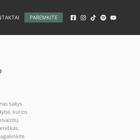
NTAKTAI
PAREMKITE
?
enas sakys
tybė, kurios
kivaizdu,
meniškas,
pagalvokite