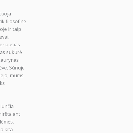
tuoja
ik filosofine
je ir taip
evai.
eriausias
vas sukūrė
Laurynas;
ėve, Sūnuje
abejo, mums
oks
iunčia
miršta ant
odėmės,
a kita