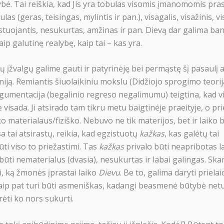
bė. Tai reiškia, kad Jis yra tobulas visomis įmanomomis pras
las (geras, teisingas, mylintis ir pan.), visagalis, visažinis, v
stuojantis, nesukurtas, amžinas ir pan. Dievą dar galima ban
aip galutinę realybę, kaip tai – kas yra.
 įžvalgų galime gauti ir patyrinėję bei permąstę šį pasaulį a
iniją. Remiantis šiuolaikiniu mokslu (Didžiojo sprogimo teorija
rgumentacija (begalinio regreso negalimumu) teigtina, kad v
 visada. Ji atsirado tam tikru metu baigtinėje praeityje, o pri
 materialaus/fiziško. Nebuvo ne tik materijos, bet ir laiko b
a tai atsirastų, reikia, kad egzistuotų
kažkas
, kas galėtų tai
ūti viso to priežastimi. Tas
kažkas
privalo būti neapribotas la
 būti nematerialus (dvasia), nesukurtas ir labai galingas. Sk
ai, ką žmonės įprastai laiko
Dievu
. Be to, galima daryti prielai
aip pat turi būti asmeniškas, kadangi beasmenė būtybė netur
ėti ko nors sukurti.