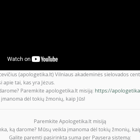
evičius (apologetika.lt) Vilniaus akademinės sielovados cent
i apie tai, kas yra Jėzus.
darome? Paremkite apologetika.lt misiją:
https://apologetik
 įmanoma dėl tokių žmonių, kaip Jūs!
Paremkite Apologetika.lt misiją
nka, ką darome? Mūsų veikla įmanoma dėl tokių žmonių, kaip
Galite paremti pasirinkta suma per Paysera sistemą: