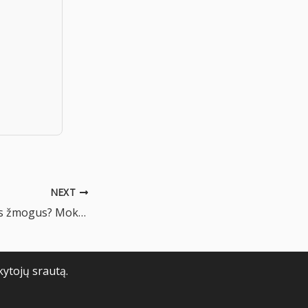
NEXT
Kas yra sėkmingas žmogus? Mokytojo 4
kytojų srautą.
o taisyklės
Slapukų politika
Grąžinimo taisyklės