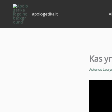
Pereiti
prie
apologetika.lt
A
turinio
Kas yr
Autorius
Laury