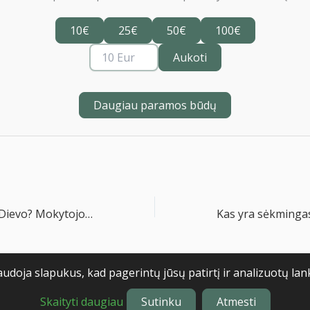
10€
25€
50€
100€
Aukoti
Daugiau paramos būdų
Kodėl dera bijoti Dievo? Mokytojo 3, 12-22
audoja slapukus, kad pagerintų jūsų patirtį ir analizuotų lan
6
Privatumo politika
Naudojim
Skaityti daugiau
Sutinku
Atmesti