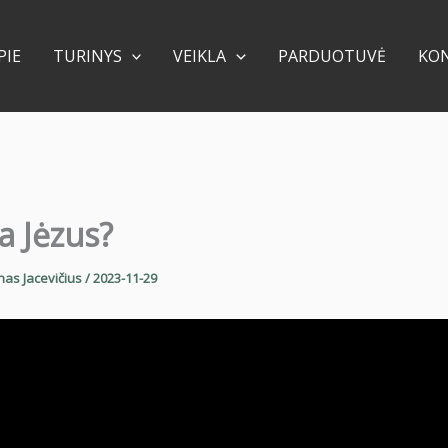
PIE
TURINYS
VEIKLA
PARDUOTUVĖ
KO
a Jėzus?
nas Jacevičius
/
2023-11-29