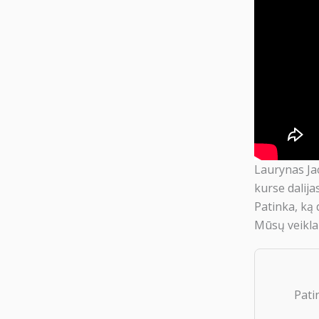
Laurynas Jac
kurse dalijas
Patinka, ką 
Mūsų veikla
Pati