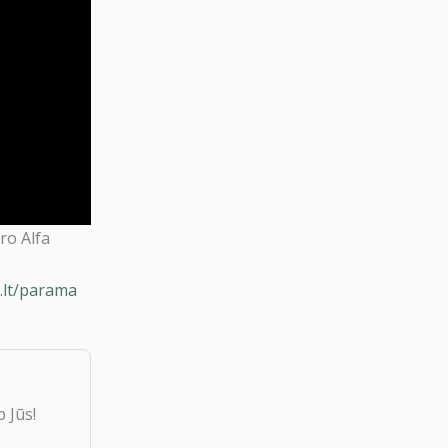
ro Alfa
a.lt/parama
 Jūs!