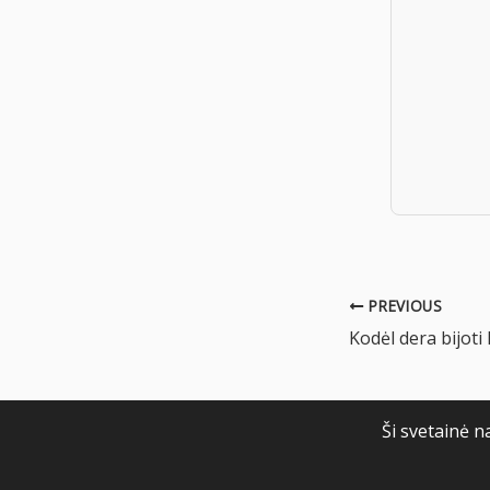
PREVIOUS
Ši svetainė n
© apologetika.lt 202