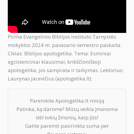
Pirma Evangelinio Biblijos instituto Tarnystės
mokyklos 2024 m. pavasario semestro paskaita.
Ciklas: Biblijos apologetika. Tema: Esminiai
egzistenciniai klausimai, krikščioniškoji
apologetika, jos samprata ir taikymas. Lektorius:
Laurynas Jacevičius (apologetika.lt).
Paremkite Apologetika.lt misiją
Patinka, ką darome? Mūsų veikla įmanoma
dėl tokių žmonių, kaip Jūs!
Galite paremti pasirinkta suma per