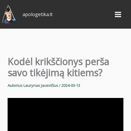
Pereiti
prie
apologetika.lt
turinio
Kodėl krikščionys perša
savo tikėjimą kitiems?
Autorius
Laurynas Jacevičius
/
2024-03-13