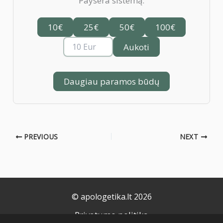
Paysera sistemą:
10€
25€
50€
100€
Aukoti
Daugiau paramos būdų
PREVIOUS
NEXT
© apologetika.lt 2026
Privatumo politika