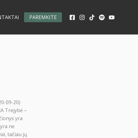
NTAKTAI
PAREMKITE
20-09-20)
RA Trejybė –
čionys yra
 yra ne
ai, tačiau jų