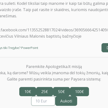
 sulieti. Kodėl tiksliai taip manome ir kaip tai būtų galima 
 vaizdo įraše. Taip pat rasite ir skaidres, kuriomis naudojant
anešimas.
w.facebook.com/113552528817024/videos/369056664251409
cevičius Vilniaus Malonės baptistų bažnyčioje
ys tiki Trejybe? PowerPoint
Paremkite Apologetika.lt misiją
nka, ką darome? Mūsų veikla įmanoma dėl tokių žmonių, kaip
Galite paremti pasirinkta suma per Paysera sistemą:
10€
25€
50€
100€
Aukoti