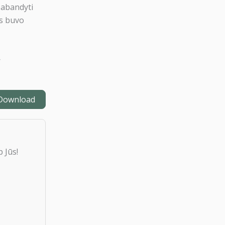
pabandyti
is buvo
/
Download
 Jūs!