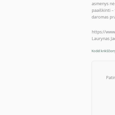
asmenys nėra
paaiškinti –
daromas pr
https://ww
Laurynas Ja
Kodėl krikščion
Pati