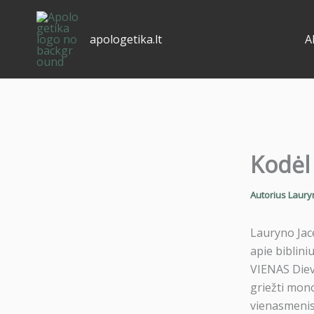
Pereiti
prie
apologetika.lt
A
turinio
Kodėl 
Autorius
Laury
Lauryno Jac
apie biblini
VIENAS Dieva
griežti mono
vienasmenis,