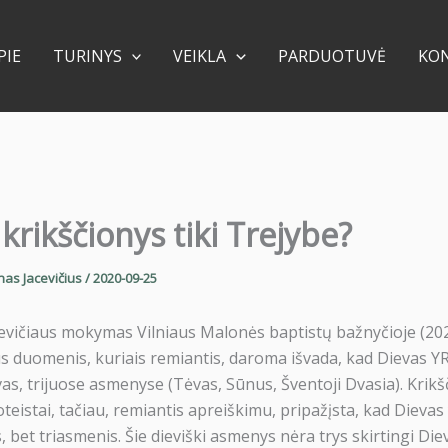
PIE
TURINYS
VEIKLA
PARDUOTUVĖ
KO
krikščionys tiki Trejybe?
nas Jacevičius
/
2020-09-25
evičiaus mokymas Vilniaus Malonės baptistų bažnyčioje (20
us duomenis, kuriais remiantis, daroma išvada, kad Dievas Y
s, trijuose asmenyse (Tėvas, Sūnus, Šventoji Dvasia). Krikš
teistai, tačiau, remiantis apreiškimu, pripažįsta, kad Dievas
 bet triasmenis. Šie dieviški asmenys nėra trys skirtingi Diev