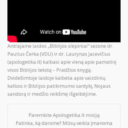
Antrajame laidos „Biblijos slėpiniai“ sezone dr.
Paulius Čerka (VDU) ir dr. Laurynas Jacevičius
(apologetika.lt) kalbasi apie vieną apie pamatinį
visos Biblijos tekstą – Pradžios knygą.
Dvidešimtoje laidoje kalbėta apie vaizdinių
kalbos ir Biblijos patikimumo santykį, Nojaus
sandorą ir medžio reikšmę išgelbėjime.
Paremkite Apologetika.lt misiją
Patinka, ką darome? Mūsų veikla įmanoma