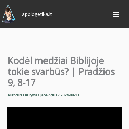
Pereiti
prie
apologetika.lt
turinio
Kodėl medžiai Biblijoje
tokie svarbūs? | Pradžios
9, 8-17
Autorius
Laurynas Jacevičius
/
2024-09-13