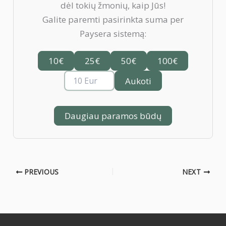
dėl tokių žmonių, kaip Jūs!
Galite paremti pasirinkta suma per
Paysera sistemą:
10€
25€
50€
100€
Aukoti
Daugiau paramos būdų
PREVIOUS
NEXT