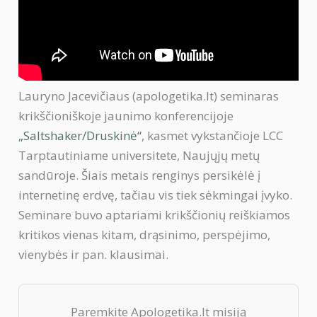
Lauryno Jacevičiaus (apologetika.lt) seminaras
krikščioniškoje jaunimo konferencijoje
„Saltshaker/Druskinė“
, kasmet vykstančioje LCC
Tarptautiniame universitete, Naujųjų metų
sandūroje. Šiais metais renginys persikėlė į
internetinę erdvę, tačiau vis tiek sėkmingai įvyko.
Seminare buvo aptariami krikščionių reiškiamos
kritikos vienas kitam, drąsinimo, perspėjimo,
vienybės ir pan. klausimai.
Paremkite Apologetika.lt misiją