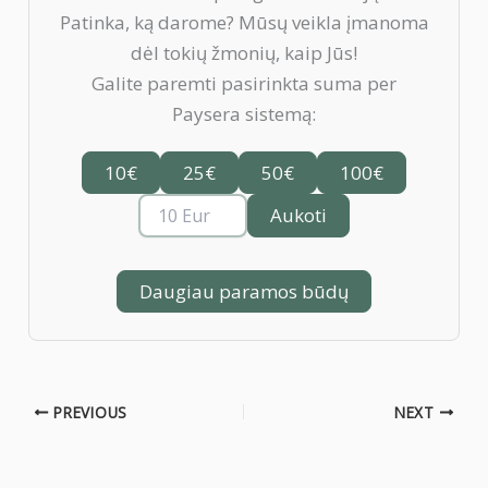
Patinka, ką darome? Mūsų veikla įmanoma
dėl tokių žmonių, kaip Jūs!
Galite paremti pasirinkta suma per
Paysera sistemą:
10€
25€
50€
100€
Aukoti
Daugiau paramos būdų
PREVIOUS
NEXT