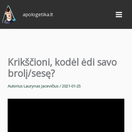
Pereiti
prie
apologetika.lt
turinio
Krikščioni, kodėl ėdi savo
brolį/sesę?
Autorius
Laurynas Jacevičius
/
2021-01-25