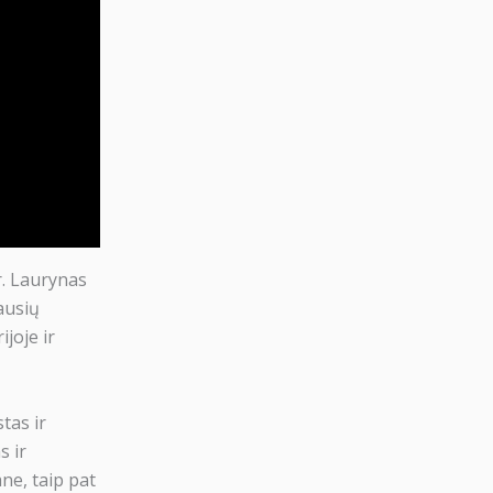
r. Laurynas
ausių
joje ir
tas ir
s ir
ne, taip pat