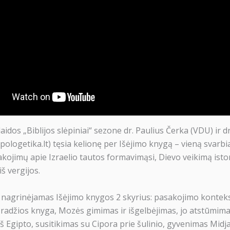
aidos „Biblijos slėpiniai“ sezone dr. Paulius Čerka (VDU) ir d
Apologetika.lt) tęsia kelionę per Išėjimo knygą – vieną svarbi
akojimų apie Izraelio tautos formavimąsi, Dievo veikimą istori
iš vergijos.
e nagrinėjamas Išėjimo knygos 2 skyrius: pasakojimo konteks
Pradžios knyga, Mozės gimimas ir išgelbėjimas, jo atstūmima
 Egipto, susitikimas su Cipora prie šulinio, gyvenimas Midja