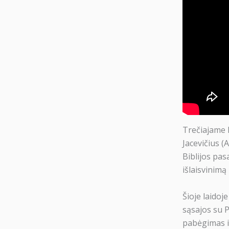
Trečiajame l
Jacevičius (
Biblijos pas
išlaisvinimą 
Šioje laidoj
sąsajos su 
pabėgimas iš