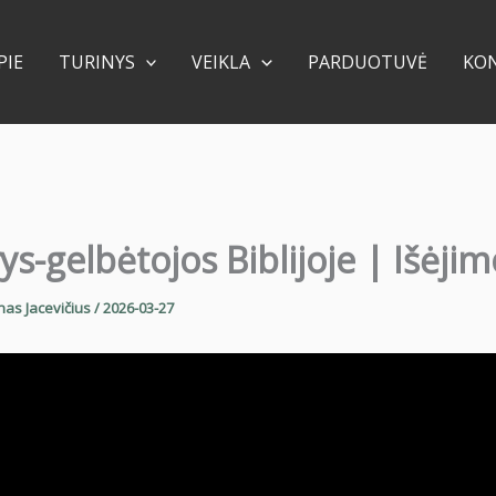
PIE
TURINYS
VEIKLA
PARDUOTUVĖ
KO
s-gelbėtojos Biblijoje | Išėjim
nas Jacevičius
/
2026-03-27