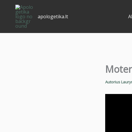
Pereiti
prie
apologetika.lt
A
turinio
Motery
Autorius
Laury