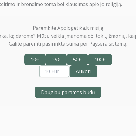
itimo ir brendimo tema bei klausimas apie jo religiją.
Paremkite Apologetika.lt misiją
nka, ką darome? Mūsų veikla įmanoma dėl tokių žmonių, kaip
Galite paremti pasirinkta suma per Paysera sistemą:
10€
25€
50€
100€
Aukoti
Daugiau paramos būdų