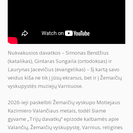
Nukvakusios davatkos – Simonas Bendžius
(katalikas), Gintaras Sungaila (ortodoksas) ir
Laurynas Jacevičius (evangelikas) – šį kartą savo
veidus kiša ne tik į jūsų ekranus, bet ir į Žemaičių
vyskupystės muziejų Varniuose.
2026-ieji paskelbti Žemaičių vyskupo Motiejaus
Kazimiero Valančiaus metais, todėl šiame
gyvame „Trijų davatkų“ epizode kalbamės apie
Valančių, Žemaičių vyskupystę, Varnius, religines