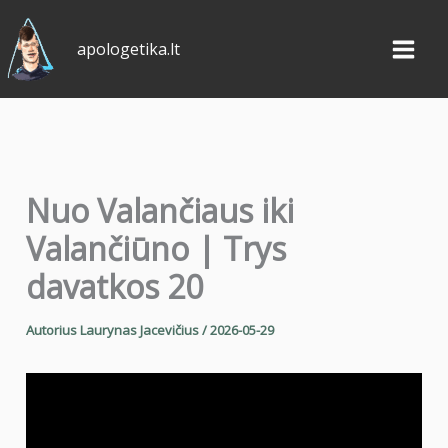
Pereiti
prie
apologetika.lt
turinio
Nuo Valančiaus iki
Valančiūno | Trys
davatkos 20
Autorius
Laurynas Jacevičius
/
2026-05-29