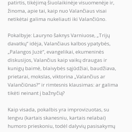
patirtis, tikėjimą šiuolaikinėje visuomenėje ir,
žinoma, apie tai, kaip nuo Valančiaus visai
netikėtai galima nukeliauti iki Valančiūno.
Pokalbyje: Lauryno šaknys Varniuose, „Trijų
davatkų“ idėja, Valančiaus kalbos ypatybės,
„Palangos Juzė“, evangelikai, ekumeninės
diskusijos, Valančius kaip vaikų draugas ir
kunigų baimė, blaivybės sąjūdžiai, baudžiava,
prietarai, mokslas, viktorina „Valančius ar
Valančiūnas?“ ir rimtesnis klausimas: ar galima
tikėti neinant į bažnyčią?
Kaip visada, pokalbis yra improvizuotas, su
lengvu (kartais skanesniu, kartais nelabai)
humoro prieskoniu, todėl dalyvių pasisakymų