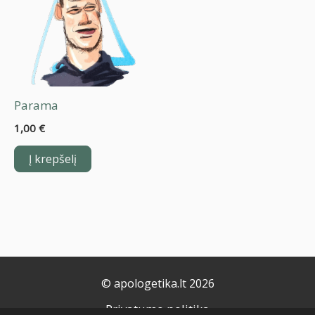
Parama
1,00
€
Į krepšelį
© apologetika.lt 2026
Privatumo politika