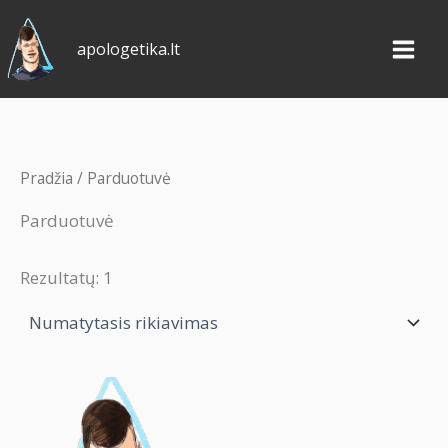
Pereiti
prie
apologetika.lt
turinio
Pradžia
/ Parduotuvė
Parduotuvė
Rezultatų: 1