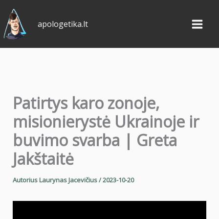
Pereiti
prie
apologetika.lt
turinio
Patirtys karo zonoje,
misionierystė Ukrainoje ir
buvimo svarba | Greta
Jakštaitė
Autorius
Laurynas Jacevičius
/
2023-10-20