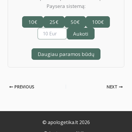
Paysera sistemą:
10€
25€
50€
100€
Aukoti
Daugiau paramos būdų
PREVIOUS
NEXT
© apologetika.lt 2026