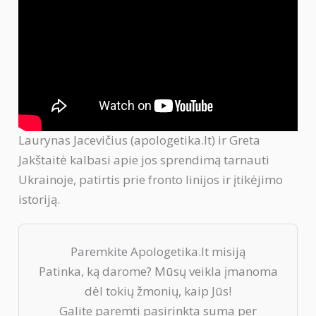
Laurynas Jacevičius (apologetika.lt) ir Greta
Jakštaitė kalbasi apie jos sprendimą tarnauti
Ukrainoje, patirtis prie fronto linijos ir įtikėjimo
istoriją.
Paremkite Apologetika.lt misiją
Patinka, ką darome? Mūsų veikla įmanoma
dėl tokių žmonių, kaip Jūs!
Galite paremti pasirinkta suma per