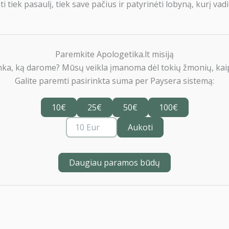
i tiek pasaulį, tiek save pačius ir patyrinėti lobyną, kurį va
Paremkite Apologetika.lt misiją
nka, ką darome? Mūsų veikla įmanoma dėl tokių žmonių, kaip
Galite paremti pasirinkta suma per Paysera sistemą:
10€
25€
50€
100€
Aukoti
Daugiau paramos būdų