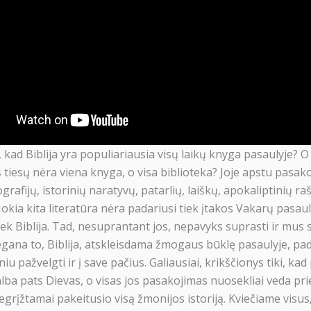
Paremkite Apologetika.lt 
, kad Biblija yra populiariausia visų laikų knyga pasaulyje? O 
Patinka, ką darome? Mūsų veikla įmanoma dėl
iš tiesų nėra viena knyga, o visa biblioteka? Joje apstu pasak
grafijų, istorinių naratyvų, patarlių, laiškų, apokaliptinių raš
10€
50€
10
Jokia kita literatūra nėra padariusi tiek įtakos Vakarų pasauli
kiek Biblija. Tad, nesuprantant jos, nepavyks suprasti ir mus
Au
egana to, Biblija, atskleisdama žmogaus būklę pasaulyje, 
iu pažvelgti ir į save pačius. Galiausiai, krikščionys tiki, kad
alba pats Dievas, o visas jos pasakojimas nuosekliai veda pri
Daugiau paramos bū
grįžtamai pakeitusio visą žmonijos istoriją. Kviečiame visus