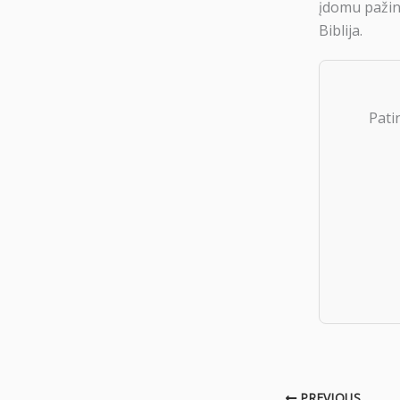
įdomu pažint
Biblija.
Pati
PREVIOUS