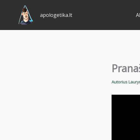
Pereiti
prie
apologetika.lt
A
turinio
Pranaš
Autorius
Laury