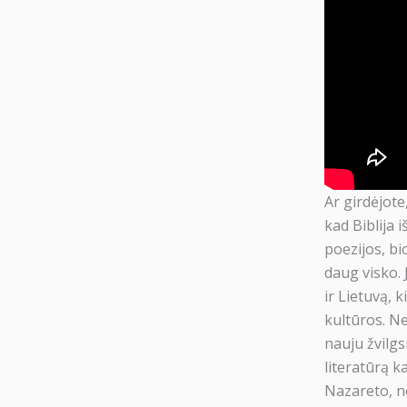
Ar girdėjote
kad Biblija 
poezijos, bio
daug visko. 
ir Lietuvą, 
kultūros. N
nauju žvilgsn
literatūrą k
Nazareto, ne