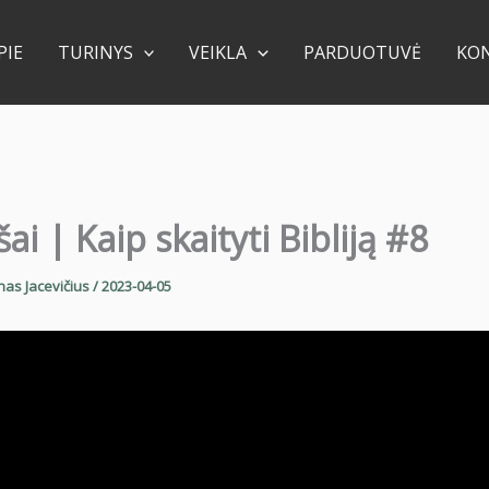
PIE
TURINYS
VEIKLA
PARDUOTUVĖ
KO
ai | Kaip skaityti Bibliją #8
nas Jacevičius
/
2023-04-05