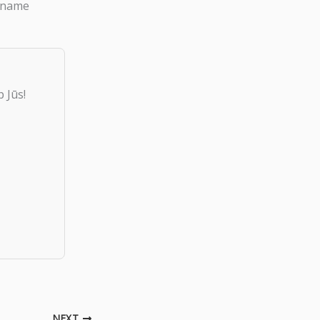
diname
 Jūs!
NEXT