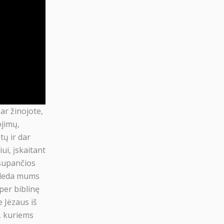
✖
misiją
ar žinojote,
 tokių žmonių, kaip Jūs!
ojimų,
tų ir dar
0€
ui, įskaitant
 supančios
koti
padeda mums
 per biblinę
e Jėzaus iš
dų
, kuriems