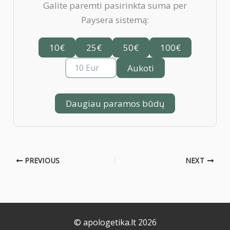
Galite paremti pasirinkta suma per
Paysera sistemą:
10€
25€
50€
100€
Aukoti
Daugiau paramos būdų
PREVIOUS
NEXT
© apologetika.lt 2026