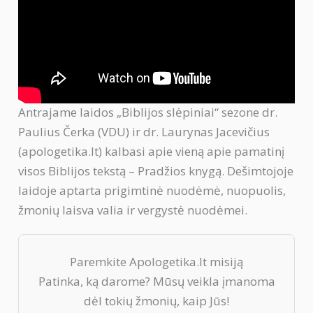
Antrajame laidos „Biblijos slėpiniai“ sezone dr.
Paulius Čerka (VDU) ir dr. Laurynas Jacevičius
(apologetika.lt) kalbasi apie vieną apie pamatinį
visos Biblijos tekstą – Pradžios knygą. Dešimtojoje
laidoje aptarta prigimtinė nuodėmė, nuopuolis,
žmonių laisva valia ir vergystė nuodėmei.
Paremkite Apologetika.lt misiją
Patinka, ką darome? Mūsų veikla įmanoma
dėl tokių žmonių, kaip Jūs!