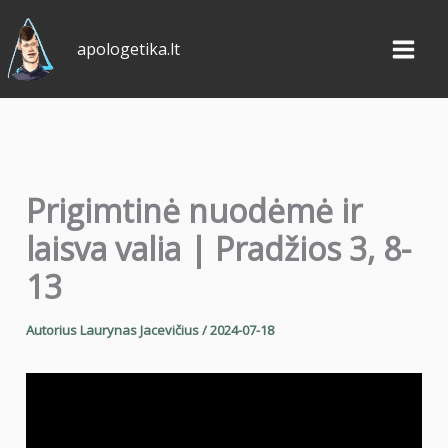
Pereiti
prie
apologetika.lt
turinio
Prigimtinė nuodėmė ir
laisva valia | Pradžios 3, 8-
13
Autorius
Laurynas Jacevičius
/
2024-07-18