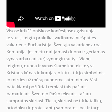
Visose krikščioniškose konfesijose egzistuoja
Jėzaus įsteigta praktika, vadinama Viešpaties
vakariene, Eucharistija, Šventąja vakariene arba
Komunija. Jos metu dalijamasi duona ir geriamas
vynas arba (kai kur) vynuogių sultys. Vienų
teigimu, duona ir vynas šiame kontekste yra
Kristaus kūnas ir kraujas, o kitų – tik jo simbolinis
Jo mirties už mūsų nuodėmes atminimas. Visi
pateikiami požiūriai remiasi tais pačiais
pamatiniais Šventojo Rašto tekstais, tačiau
sampratos skiriasi. Tiesa, skiriasi ne tik katalikų,
ortodoksų ir protestantų sampratos, bet ir tarp