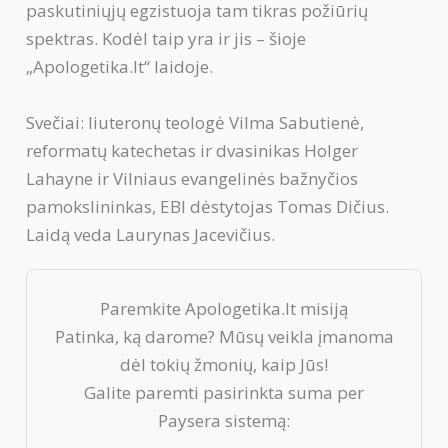
paskutiniųjų egzistuoja tam tikras požiūrių
spektras. Kodėl taip yra ir jis – šioje
„Apologetika.lt“ laidoje.
Svečiai: liuteronų teologė Vilma Sabutienė,
reformatų katechetas ir dvasinikas Holger
Lahayne ir Vilniaus evangelinės bažnyčios
pamokslininkas, EBI dėstytojas Tomas Dičius.
Laidą veda Laurynas Jacevičius.
Paremkite Apologetika.lt misiją
Patinka, ką darome? Mūsų veikla įmanoma
dėl tokių žmonių, kaip Jūs!
Galite paremti pasirinkta suma per
Paysera sistemą: