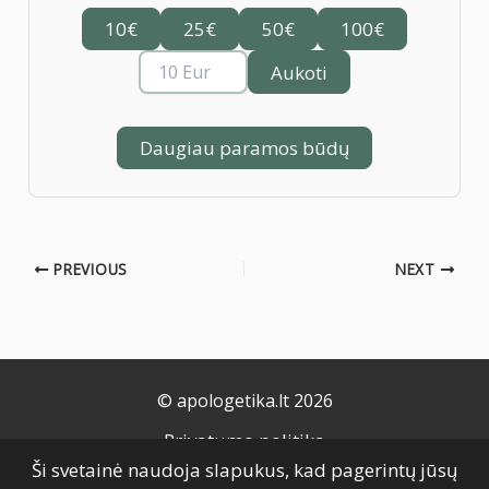
10€
25€
50€
100€
Aukoti
Daugiau paramos būdų
PREVIOUS
NEXT
© apologetika.lt 2026
Privatumo politika
Ši svetainė naudoja slapukus, kad pagerintų jūsų
Naudojimo taisyklės