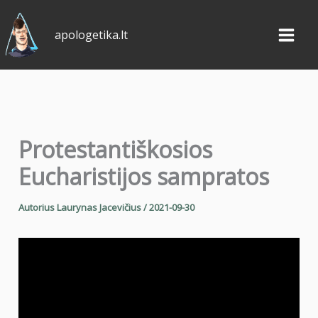
Pereiti
prie
apologetika.lt
turinio
Protestantiškosios
Eucharistijos sampratos
Autorius
Laurynas Jacevičius
/
2021-09-30