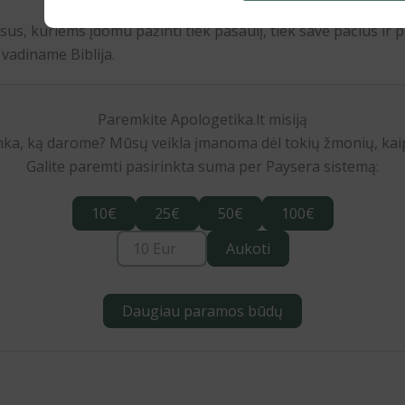
sus, kuriems įdomu pažinti tiek pasaulį, tiek save pačius ir p
 vadiname Biblija.
Paremkite Apologetika.lt misiją
nka, ką darome? Mūsų veikla įmanoma dėl tokių žmonių, kaip
Galite paremti pasirinkta suma per Paysera sistemą:
10€
25€
50€
100€
Aukoti
Daugiau paramos būdų