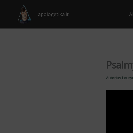
Pereiti
prie
apologetika.lt
A
turinio
Psalmy
Autorius
Laury