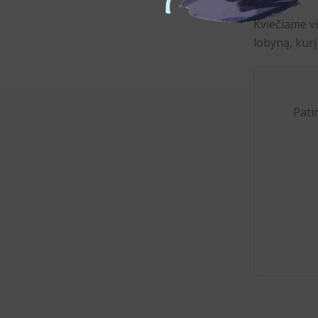
Kviečiame vi
lobyną, kurį
Pati