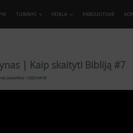
PIE
TURINYS
VEIKLA
PARDUOTUVĖ
KO
nas | Kaip skaityti Bibliją #7
nas Jacevičius
/
2023-04-03