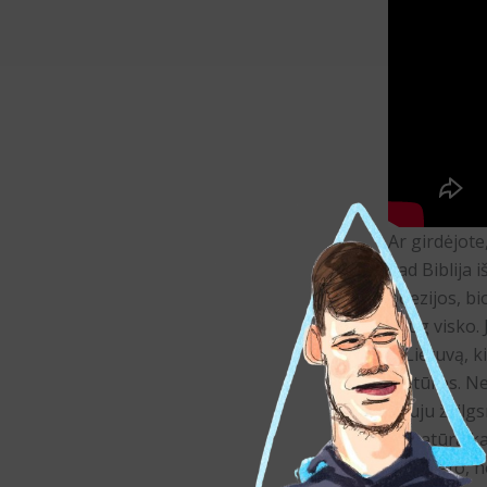
Ar girdėjote
kad Biblija 
poezijos, bio
daug visko. 
ir Lietuvą, 
kultūros. N
nauju žvilgsn
literatūrą k
Nazareto, ne