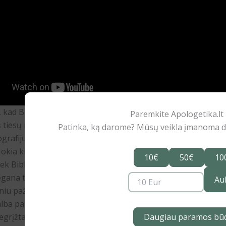
, kad Biblija yra populiariausia visų laikų knyga pasaulyje? O 
Paremkite Apologetika.lt 
iš tiesų nėra viena knyga, o visa biblioteka? Joje apstu pasak
Patinka, ką darome? Mūsų veikla įmanoma dėl
grafijų, istorinių naratyvų, patarlių, laiškų, apokaliptinių raš
Jokia kita literatūra nėra padariusi tiek įtakos Vakarų pasauli
10€
50€
10
kiek Biblija. Tad, nesuprantant jos, nepavyks suprasti ir mus
egana to, Biblija, atskleisdama žmogaus būklę pasaulyje, 
Au
iu pažvelgti ir į save pačius. Galiausiai, krikščionys tiki, kad
alba pats Dievas, o visas jos pasakojimas nuosekliai veda pri
Daugiau paramos bū
grįžtamai pakeitusio visą žmonijos istoriją.