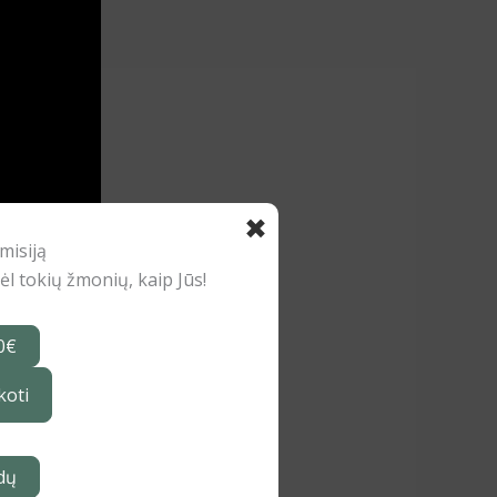
✖
ar žinojote,
misiją
ojimų,
 tokių žmonių, kaip Jūs!
tų ir dar
ui, įskaitant
0€
 supančios
padeda mums
koti
 per biblinę
e Jėzaus iš
dų