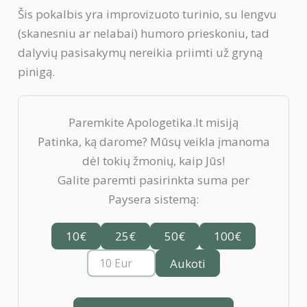
Šis pokalbis yra improvizuoto turinio, su lengvu
(skanesniu ar nelabai) humoro prieskoniu, tad
dalyvių pasisakymų nereikia priimti už gryną
pinigą.
Paremkite Apologetika.lt misiją
Patinka, ką darome? Mūsų veikla įmanoma
dėl tokių žmonių, kaip Jūs!
Galite paremti pasirinkta suma per
Paysera sistemą:
10€
25€
50€
100€
Aukoti