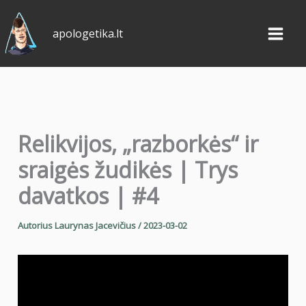
Pereiti
prie
apologetika.lt
turinio
Relikvijos, „razborkės“ ir
sraigės žudikės | Trys
davatkos | #4
Autorius
Laurynas Jacevičius
/
2023-03-02