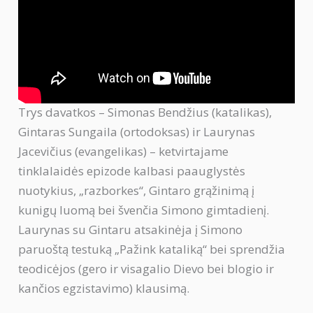
Trys davatkos – Simonas Bendžius (katalikas),
Gintaras Sungaila (ortodoksas) ir Laurynas
Jacevičius (evangelikas) – ketvirtajame
tinklalaidės epizode kalbasi paauglystės
nuotykius, „razborkes“, Gintaro grąžinimą į
kunigų luomą bei švenčia Simono gimtadienį.
Laurynas su Gintaru atsakinėja į Simono
paruoštą testuką „Pažink kataliką“ bei sprendžia
teodicėjos (gero ir visagalio Dievo bei blogio ir
kančios egzistavimo) klausimą.