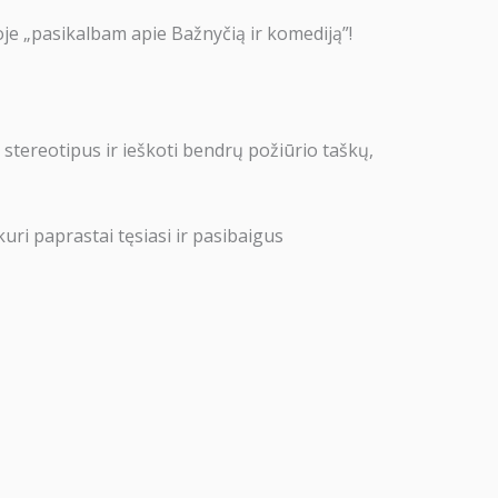
e „pasikalbam apie Bažnyčią ir komediją”!
s stereotipus ir ieškoti bendrų požiūrio taškų,
uri paprastai tęsiasi ir pasibaigus