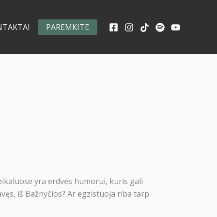
NTAKTAI
PAREMKITE
eikaluose yra erdvės humorui, kuris gali
avęs, iš Bažnyčios? Ar egzistuoja riba tarp