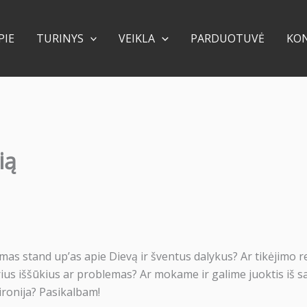
PIE
TURINYS
VEIKLA
PARDUOTUVĖ
KO
ią
mas stand up’as apie Dievą ir šventus dalykus? Ar tikėjimo r
irius iššūkius ar problemas? Ar mokame ir galime juoktis iš s
ironija? Pasikalbam!