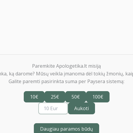
Paremkite Apologetika.lt misiją
nka, ką darome? Mūsų veikla įmanoma dėl tokių žmonių, kaip
Galite paremti pasirinkta suma per Paysera sistemą:
10€
25€
50€
100€
Aukoti
Daugiau paramos būdų