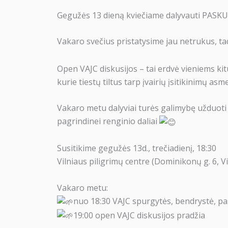
Gegužės 13 dieną kviečiame dalyvauti PASKU
Vakaro svečius pristatysime jau netrukus, t
Open VAJC diskusijos – tai erdvė vieniems kitu
kurie tiestų tiltus tarp įvairių įsitikinimų 
Vakaro metu dalyviai turės galimybę užduoti j
pagrindinei renginio daliai
Susitikime gegužės 13d., trečiadienį, 18:30
Vilniaus piligrimų centre (Dominikonų g. 6, Vi
Vakaro metu:
nuo 18:30 VAJC spurgytės, bendrystė, pa
19:00 open VAJC diskusijos pradžia