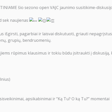
TINIAME šio sezono open VAJC jaunimo susitikime-diskusijoj
ad sek naujienas
s išgirsti, pagarbiai ir laisvai diskutuoti, griauti nepagrįstu
asmenų, grupių, bendruomenių.
iems rūpimus klausimus ir tokiu būdu įsitraukti į diskusiją, k
lnius)
sisveikinimai, apsikabinimai ir “Ką Tu? O ką Tu?” momentai