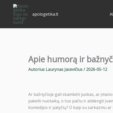
Pereiti
prie
apologetika.lt
A
turinio
Apie humorą ir bažnyč
Autorius
Laurynas Jacevičius
/
2026-05-12
Ar bažnyčioje gali skambėti juokas, ar įmano
pakelti nuotaiką, o tuo pačiu ir atidengti įva
komedijos ir patyčių? O kaip su sarkazmu ar 