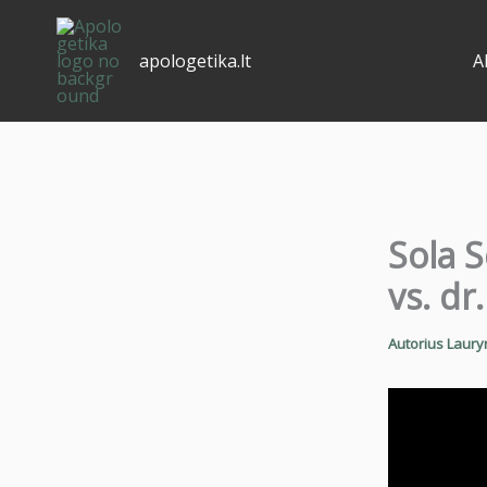
Pereiti
prie
apologetika.lt
A
turinio
Sola S
vs. dr
Autorius
Laury