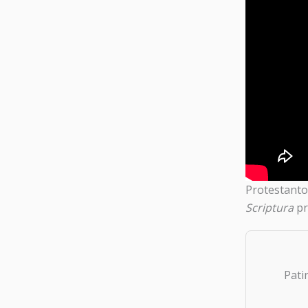
Protestanto,
Scriptura
pr
Pati