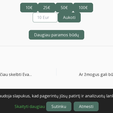
10€
25€
50€
100€
Aukoti
Daugiau paramos būdų
Kodėl ir kaip turėčiau skelbti Evangeliją?
audoja slapukus, kad pagerintų jūsų patirtį ir analizuotų lan
6
Privatumo politika
Naudojim
Skaityti daugiau
Sutinku
Atmesti