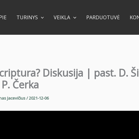
PIE
TURINYS
VEIKLA
PARDUOTUVĖ
KO
criptura? Diskusija | past. D. Š
. P. Čerka
nas Jacevičius
/
2021-12-06