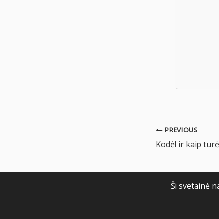
PREVIOUS
Ši svetainė n
© apologetika.lt 202