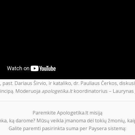
 past. Dariaus Širvio, ir kataliko, dr. Pauliaus Čerkos, diskus
incipą. Moderuoja
apologetika.lt
koordinatorius – Laurynas J
Paremkite Apologetika.lt misiją
nka, ką darome? Mūsų veikla įmanoma dėl tokių žmonių, kaip
Galite paremti pasirinkta suma per Paysera sistemą: