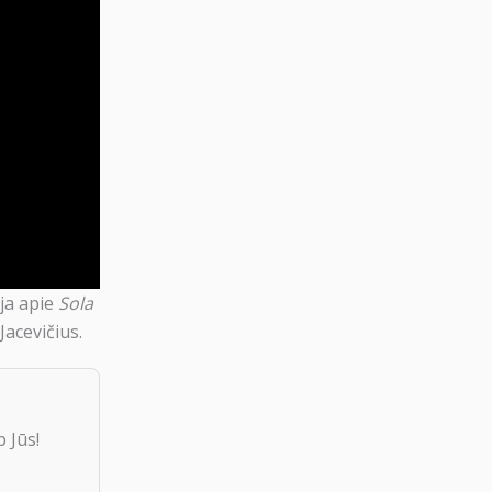
ija apie
Sola
acevičius.
 Jūs!