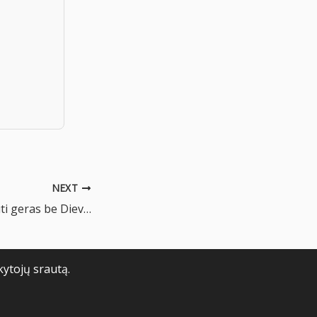
NEXT
Ar žmogus gali būti geras be Dievo?
kytojų srautą.
o taisyklės
Slapukų politika
Grąžinimo taisyklės