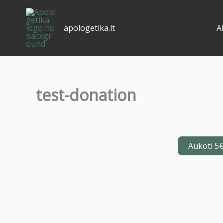
Pereiti
prie
apologetika.lt
A
turinio
test-donation
Aukoti 5