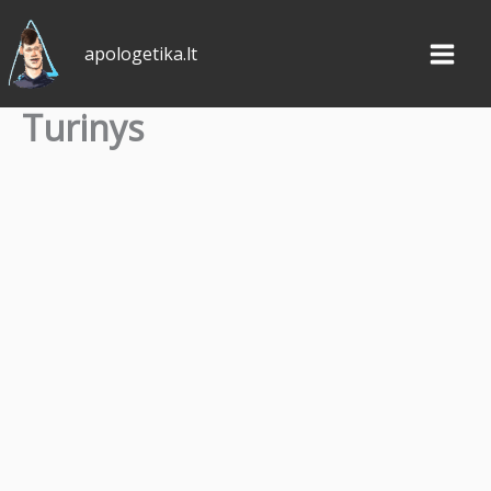
Pereiti
prie
apologetika.lt
turinio
Turinys