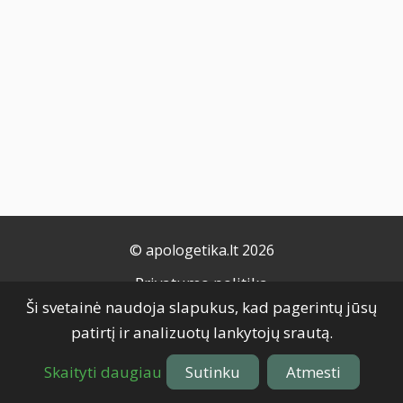
© apologetika.lt 2026
Privatumo politika
Ši svetainė naudoja slapukus, kad pagerintų jūsų
Naudojimo taisyklės
patirtį ir analizuotų lankytojų srautą.
Slapukų politika
Grąžinimo taisyklės
Skaityti daugiau
Sutinku
Atmesti