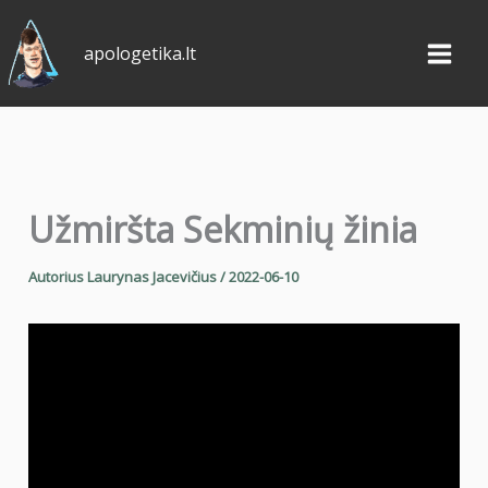
Pereiti
prie
apologetika.lt
turinio
Užmiršta Sekminių žinia
Autorius
Laurynas Jacevičius
/
2022-06-10