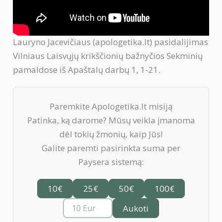
Lauryno Jacevičiaus (apologetika.lt) pasidalijimas
Vilniaus Laisvųjų krikščionių bažnyčios Sekminių
pamaldose iš Apaštalų darbų 1, 1-21.
Paremkite Apologetika.lt misiją
Patinka, ką darome? Mūsų veikla įmanoma
dėl tokių žmonių, kaip Jūs!
Galite paremti pasirinkta suma per
Paysera sistemą:
10€
25€
50€
100€
Aukoti