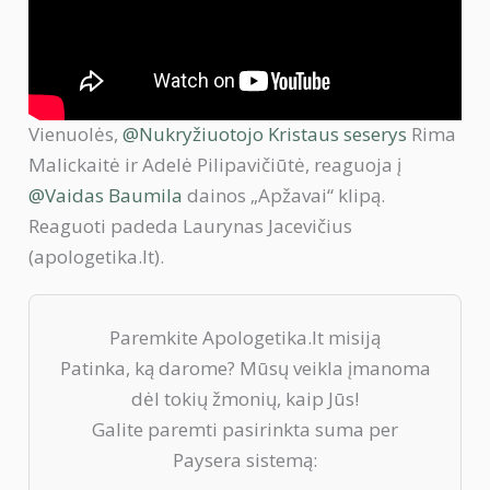
Vienuolės,
@Nukryžiuotojo Kristaus seserys
Rima
Malickaitė ir Adelė Pilipavičiūtė, reaguoja į
@Vaidas Baumila
dainos „Apžavai“ klipą.
Reaguoti padeda Laurynas Jacevičius
(apologetika.lt).
Paremkite Apologetika.lt misiją
Patinka, ką darome? Mūsų veikla įmanoma
dėl tokių žmonių, kaip Jūs!
Galite paremti pasirinkta suma per
Paysera sistemą: