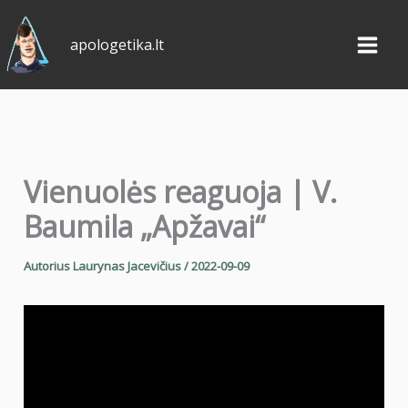
Pereiti
prie
apologetika.lt
turinio
Vienuolės reaguoja | V.
Baumila „Apžavai“
Autorius
Laurynas Jacevičius
/
2022-09-09