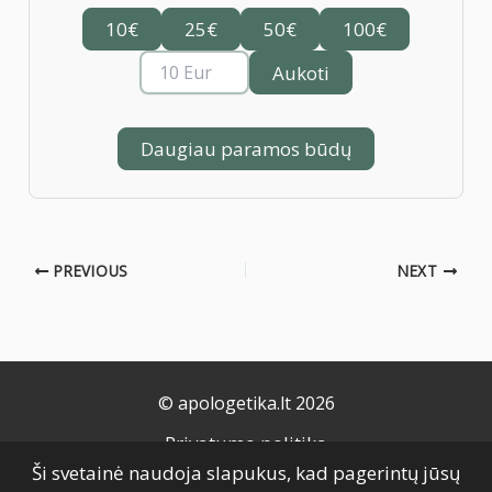
10€
25€
50€
100€
Aukoti
Daugiau paramos būdų
PREVIOUS
NEXT
© apologetika.lt 2026
Privatumo politika
Ši svetainė naudoja slapukus, kad pagerintų jūsų
Naudojimo taisyklės