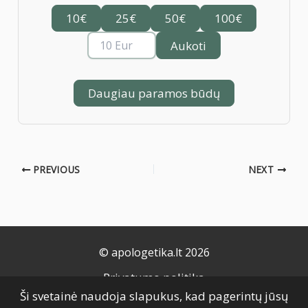
10€
25€
50€
100€
Aukoti
Daugiau paramos būdų
PREVIOUS
NEXT
© apologetika.lt 2026
Privatumo politika
Ši svetainė naudoja slapukus, kad pagerintų jūsų
Naudojimo taisyklės