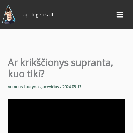
Pereiti
prie
apologetika.lt
turinio
Ar krikščionys supranta,
kuo tiki?
Autorius
Laurynas Jacevičius
/
2024-05-13