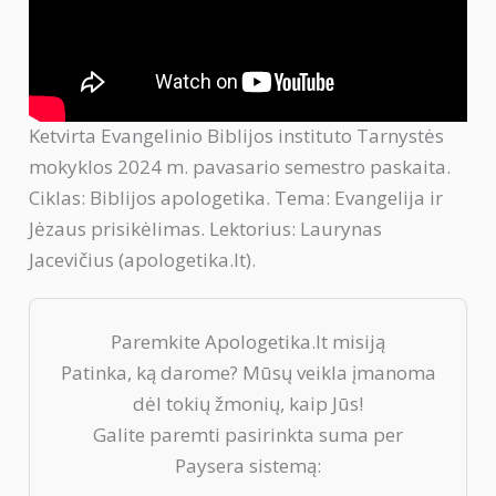
Ketvirta Evangelinio Biblijos instituto Tarnystės
mokyklos 2024 m. pavasario semestro paskaita.
Ciklas: Biblijos apologetika. Tema: Evangelija ir
Jėzaus prisikėlimas. Lektorius: Laurynas
Jacevičius (apologetika.lt).
Paremkite Apologetika.lt misiją
Patinka, ką darome? Mūsų veikla įmanoma
dėl tokių žmonių, kaip Jūs!
Galite paremti pasirinkta suma per
Paysera sistemą: