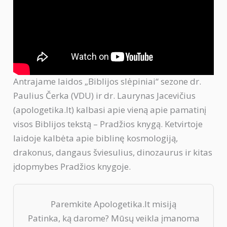
Antrajame laidos „Biblijos slėpiniai“ sezone dr.
Paulius Čerka (VDU) ir dr. Laurynas Jacevičius
(apologetika.lt) kalbasi apie vieną apie pamatinį
visos Biblijos tekstą – Pradžios knygą. Ketvirtoje
laidoje kalbėta apie biblinę kosmologiją,
drakonus, dangaus šviesulius, dinozaurus ir kitas
įdopmybes Pradžios knygoje.
Paremkite Apologetika.lt misiją
Patinka, ką darome? Mūsų veikla įmanoma