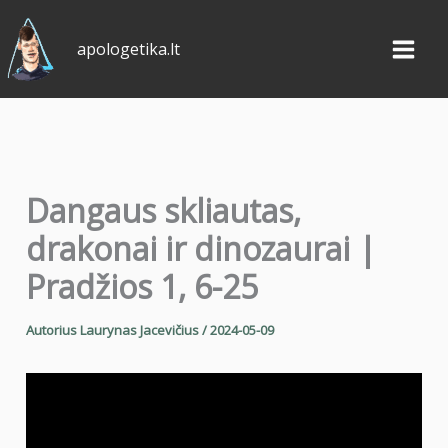
Pereiti
prie
apologetika.lt
turinio
Dangaus skliautas,
drakonai ir dinozaurai |
Pradžios 1, 6-25
Autorius
Laurynas Jacevičius
/
2024-05-09