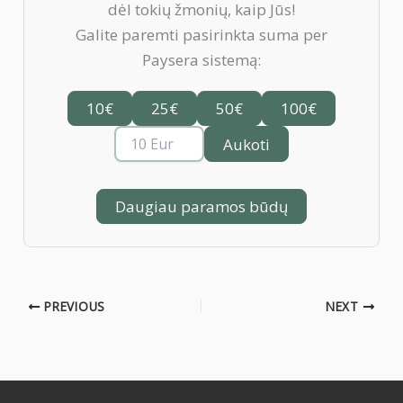
dėl tokių žmonių, kaip Jūs!
Galite paremti pasirinkta suma per
Paysera sistemą:
10€
25€
50€
100€
Aukoti
Daugiau paramos būdų
PREVIOUS
NEXT